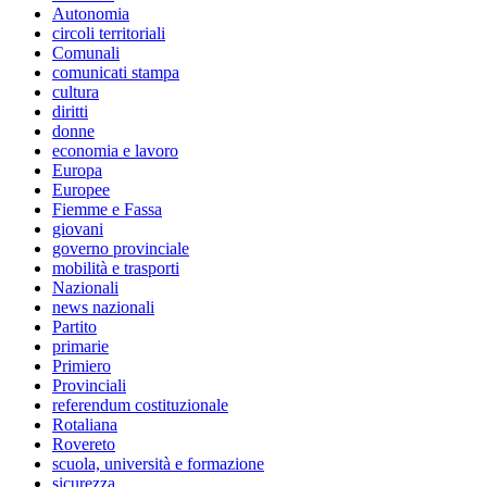
Autonomia
circoli territoriali
Comunali
comunicati stampa
cultura
diritti
donne
economia e lavoro
Europa
Europee
Fiemme e Fassa
giovani
governo provinciale
mobilità e trasporti
Nazionali
news nazionali
Partito
primarie
Primiero
Provinciali
referendum costituzionale
Rotaliana
Rovereto
scuola, università e formazione
sicurezza