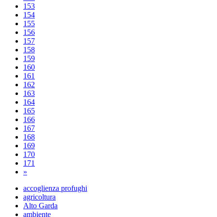
153
154
155
156
157
158
159
160
161
162
163
164
165
166
167
168
169
170
171
»
accoglienza profughi
agricoltura
Alto Garda
ambiente