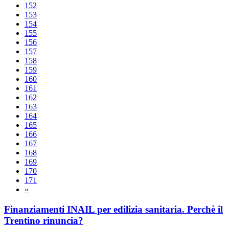
152
153
154
155
156
157
158
159
160
161
162
163
164
165
166
167
168
169
170
171
»
Finanziamenti INAIL per edilizia sanitaria. Perchè il
Trentino rinuncia?