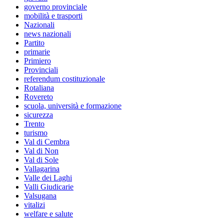
governo provinciale
mobilità e trasporti
Nazionali
news nazionali
Partito
primarie
Primiero
Provinciali
referendum costituzionale
Rotaliana
Rovereto
scuola, università e formazione
sicurezza
Trento
turismo
Val di Cembra
Val di Non
Val di Sole
Vallagarina
Valle dei Laghi
Valli Giudicarie
Valsugana
vitalizi
welfare e salute