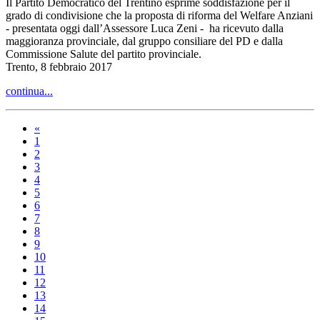
Il Partito Democratico del Trentino esprime soddisfazione per il
grado di condivisione che la proposta di riforma del Welfare Anziani
- presentata oggi dall’Assessore Luca Zeni - ha ricevuto dalla
maggioranza provinciale, dal gruppo consiliare del PD e dalla
Commissione Salute del partito provinciale.
Trento, 8 febbraio 2017
continua...
«
1
2
3
4
5
6
7
8
9
10
11
12
13
14