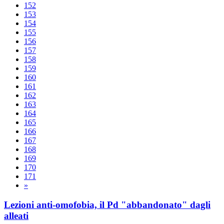
152
153
154
155
156
157
158
159
160
161
162
163
164
165
166
167
168
169
170
171
»
Lezioni anti-omofobia, il Pd "abbandonato" dagli
alleati