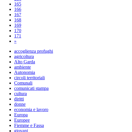
165
166
167
168
169
170
171
»
accoglienza profughi
agricoltura
Alto Garda
ambiente
Autonomia
circoli territoriali
Comunali
comunicati stampa
cultura
diritti
donne
economia e lavoro
Europa
Europee
Fiemme e Fassa
giovani