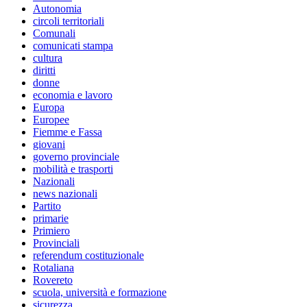
Autonomia
circoli territoriali
Comunali
comunicati stampa
cultura
diritti
donne
economia e lavoro
Europa
Europee
Fiemme e Fassa
giovani
governo provinciale
mobilità e trasporti
Nazionali
news nazionali
Partito
primarie
Primiero
Provinciali
referendum costituzionale
Rotaliana
Rovereto
scuola, università e formazione
sicurezza