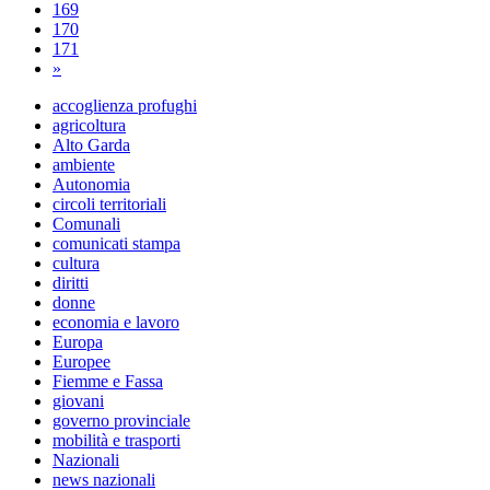
169
170
171
»
accoglienza profughi
agricoltura
Alto Garda
ambiente
Autonomia
circoli territoriali
Comunali
comunicati stampa
cultura
diritti
donne
economia e lavoro
Europa
Europee
Fiemme e Fassa
giovani
governo provinciale
mobilità e trasporti
Nazionali
news nazionali