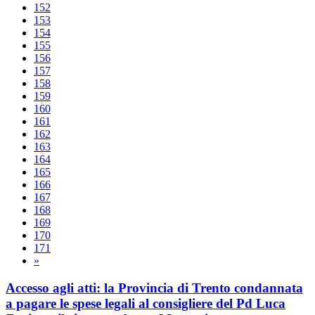
152
153
154
155
156
157
158
159
160
161
162
163
164
165
166
167
168
169
170
171
»
Accesso agli atti: la Provincia di Trento condannata
a pagare le spese legali al consigliere del Pd Luca