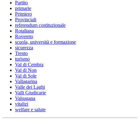
Partito
primarie
Primiero
Provinciali
referendum costituzionale
Rotaliana
Rovereto
scuola, università e formazione
sicurezza
Trento
turismo
Val di Cembra
Val di Non
Val di Sole
Vallagarina
Valle dei Laghi
Valli Giudicarie
Valsugana
vitalizi
welfare e salute