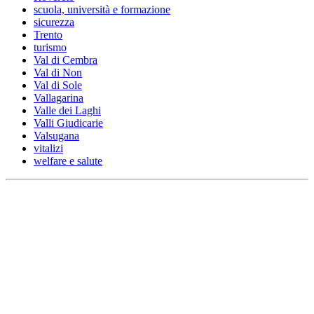
scuola, università e formazione
sicurezza
Trento
turismo
Val di Cembra
Val di Non
Val di Sole
Vallagarina
Valle dei Laghi
Valli Giudicarie
Valsugana
vitalizi
welfare e salute