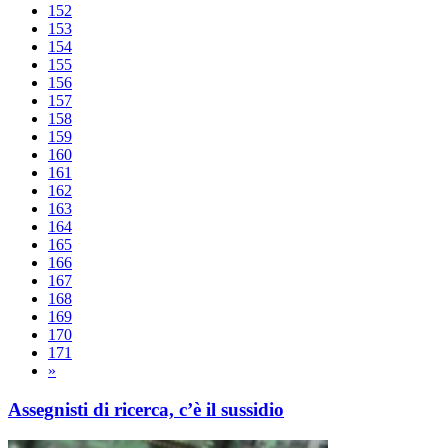
152
153
154
155
156
157
158
159
160
161
162
163
164
165
166
167
168
169
170
171
»
Assegnisti di ricerca, c’è il sussidio