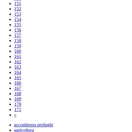
151
152
153
154
155
156
157
158
159
160
161
162
163
164
165
166
167
168
169
170
171
»
accoglienza profughi
agricoltura