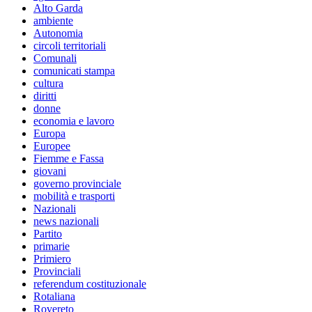
Alto Garda
ambiente
Autonomia
circoli territoriali
Comunali
comunicati stampa
cultura
diritti
donne
economia e lavoro
Europa
Europee
Fiemme e Fassa
giovani
governo provinciale
mobilità e trasporti
Nazionali
news nazionali
Partito
primarie
Primiero
Provinciali
referendum costituzionale
Rotaliana
Rovereto