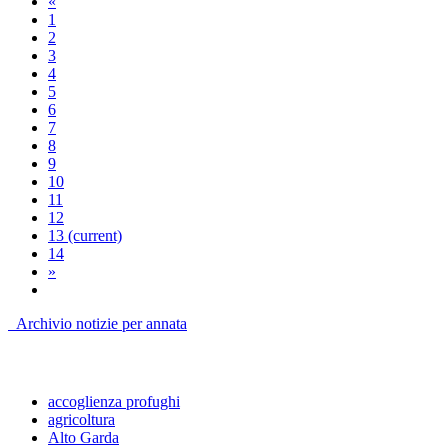
«
1
2
3
4
5
6
7
8
9
10
11
12
13
(current)
14
»
Archivio notizie per annata
accoglienza profughi
agricoltura
Alto Garda