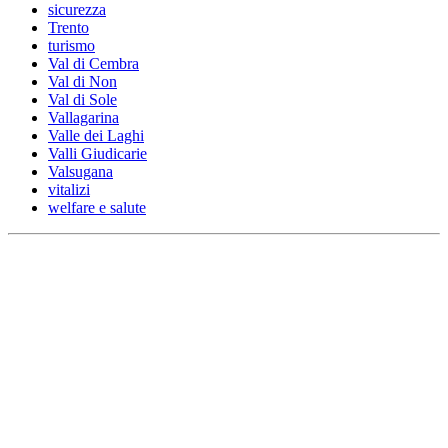
sicurezza
Trento
turismo
Val di Cembra
Val di Non
Val di Sole
Vallagarina
Valle dei Laghi
Valli Giudicarie
Valsugana
vitalizi
welfare e salute