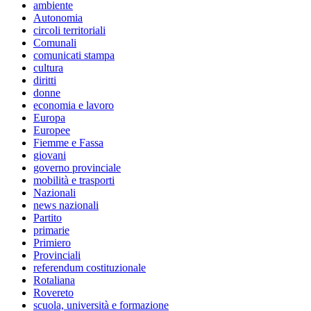
ambiente
Autonomia
circoli territoriali
Comunali
comunicati stampa
cultura
diritti
donne
economia e lavoro
Europa
Europee
Fiemme e Fassa
giovani
governo provinciale
mobilità e trasporti
Nazionali
news nazionali
Partito
primarie
Primiero
Provinciali
referendum costituzionale
Rotaliana
Rovereto
scuola, università e formazione