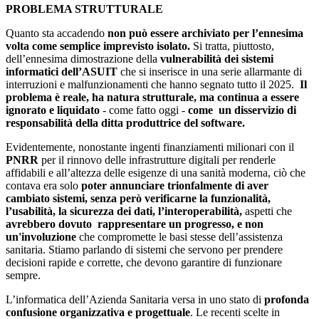
PROBLEMA STRUTTURALE
Quanto sta accadendo
non può essere archiviato per l’ennesima
volta come semplice imprevisto isolato.
Si tratta, piuttosto,
dell’ennesima dimostrazione della
vulnerabilità dei sistemi
informatici dell’ASUIT
che si inserisce in una serie allarmante di
interruzioni e malfunzionamenti che hanno segnato tutto il 2025.
Il
problema è reale, ha natura strutturale, ma continua a essere
ignorato e liquidato
- come fatto oggi -
come un disservizio di
responsabilità della ditta produttrice del software.
Evidentemente, nonostante ingenti finanziamenti milionari con il
PNRR
per il rinnovo delle infrastrutture digitali per renderle
affidabili e all’altezza delle esigenze di una sanità moderna, ciò che
contava era solo
poter annunciare trionfalmente di aver
cambiato sistemi, senza però verificarne la funzionalità,
l’usabilità, la sicurezza dei dati, l’interoperabilità,
aspetti che
avrebbero dovuto rappresentare un progresso, e non
un'involuzione
che compromette le basi stesse dell’assistenza
sanitaria. Stiamo parlando di sistemi che servono per prendere
decisioni rapide e corrette, che devono garantire di funzionare
sempre.
L’informatica dell’Azienda Sanitaria versa in uno stato di
profonda
confusione organizzativa e progettuale
. Le recenti scelte in