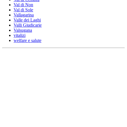
Val di Non
Val di Sole
Vallagarina
Valle dei Laghi
Valli Giudicarie
Valsugana
vitalizi
welfare e salute