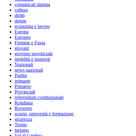
comunicati stampa
cultura
diritti
donne
economia e lavoro
Europa
Europee
Fiemme e Fassa
giovani
governo provinciale
mobilità e trasporti
Nazionali
news nazionali
Partito
primarie
Primiero
Provinciali
referendum costituzionale
Rotaliana
Rovereto
scuola, università e formazione
sicurezza
Trento
turismo
Val di Cembra