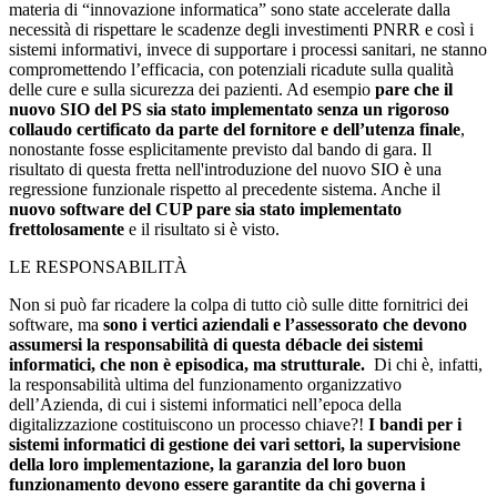
materia di “innovazione informatica” sono state accelerate dalla
necessità di rispettare le scadenze degli investimenti PNRR e così i
sistemi informativi, invece di supportare i processi sanitari, ne stanno
compromettendo l’efficacia, con potenziali ricadute sulla qualità
delle cure e sulla sicurezza dei pazienti. Ad esempio
pare che il
nuovo SIO del PS sia stato implementato senza un rigoroso
collaudo certificato da parte del fornitore e dell’utenza finale
,
nonostante fosse esplicitamente previsto dal bando di gara. Il
risultato di questa fretta nell'introduzione del nuovo SIO è una
regressione funzionale rispetto al precedente sistema. Anche il
nuovo software del CUP pare sia stato implementato
frettolosamente
e il risultato si è visto.
LE RESPONSABILITÀ
Non si può far ricadere la colpa di tutto ciò sulle ditte fornitrici dei
software, ma
sono i vertici aziendali e l’assessorato che devono
assumersi la responsabilità di questa débacle dei sistemi
informatici, che non è episodica, ma strutturale.
Di chi è, infatti,
la responsabilità ultima del funzionamento organizzativo
dell’Azienda, di cui i sistemi informatici nell’epoca della
digitalizzazione costituiscono un processo chiave?!
I bandi per i
sistemi informatici di gestione dei vari settori, la supervisione
della loro implementazione, la garanzia del loro buon
funzionamento devono essere garantite da chi governa i