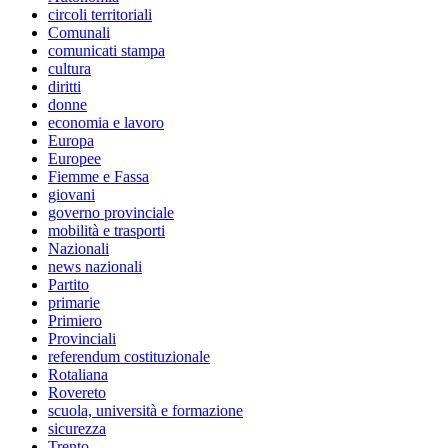
circoli territoriali
Comunali
comunicati stampa
cultura
diritti
donne
economia e lavoro
Europa
Europee
Fiemme e Fassa
giovani
governo provinciale
mobilità e trasporti
Nazionali
news nazionali
Partito
primarie
Primiero
Provinciali
referendum costituzionale
Rotaliana
Rovereto
scuola, università e formazione
sicurezza
Trento