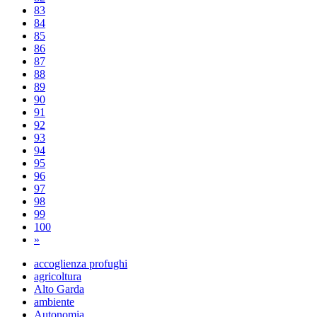
83
84
85
86
87
88
89
90
91
92
93
94
95
96
97
98
99
100
»
accoglienza profughi
agricoltura
Alto Garda
ambiente
Autonomia