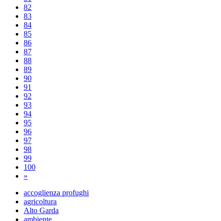
82
83
84
85
86
87
88
89
90
91
92
93
94
95
96
97
98
99
100
»
accoglienza profughi
agricoltura
Alto Garda
ambiente