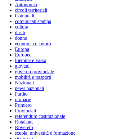
Autonomia
circoli territoriali
Comunali
comunicati stampa
cultura
diritti
donne
economia e lavoro
Europa
Europee
Fiemme e Fassa
giovani
governo provinciale
mobilità e trasporti
Nazionali
news nazionali
Partito
primarie
Primiero
Provinciali
referendum costituzionale
Rotaliana
Rovereto
scuola, università e formazione
sicurezza