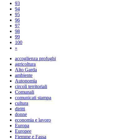
93
94
95
96
97
98
99
100
»
accoglienza profughi
agricoltura
Alto Garda
ambiente
Autonomia
circoli territoriali
Comunali
comunicati stampa
cultura
diritti
donne
economia e lavoro
Europa
Europee
Fiemme e Fassa