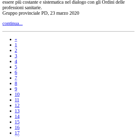
essere più costante e sistematica nel dialogo con gli Ordini delle
professioni sanitarie.
Gruppo provinciale PD, 23 marzo 2020
continua...
«
1
2
3
4
5
6
7
8
9
10
11
12
13
14
15
16
17