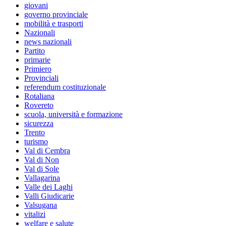
giovani
governo provinciale
mobilità e trasporti
Nazionali
news nazionali
Partito
primarie
Primiero
Provinciali
referendum costituzionale
Rotaliana
Rovereto
scuola, università e formazione
sicurezza
Trento
turismo
Val di Cembra
Val di Non
Val di Sole
Vallagarina
Valle dei Laghi
Valli Giudicarie
Valsugana
vitalizi
welfare e salute