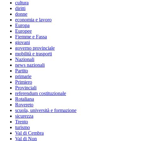
cultura
diritti
donne
economia e lavoro
Europa
Europee
Fiemme e Fassa
giovani
governo provinciale
mobilità e trasporti
Nazionali
news nazionali
Partito
primarie
Primiero
Provinciali
referendum costituzionale
Rotaliana
Rovereto
scuola, università e formazione
sicurezza
Trento
turismo
Val di Cembra
Val di Non