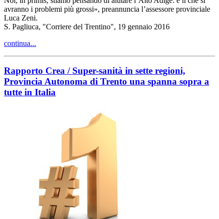
Noi, in primis, stiamo pensando di aiutare l’Alto Adige: è lì che si
avranno i problemi più grossi», preannuncia l’assessore provinciale
Luca Zeni.
S. Pagliuca, "Corriere del Trentino", 19 gennaio 2016
continua...
Rapporto Crea / Super-sanità in sette regioni,
Provincia Autonoma di Trento una spanna sopra a
tutte in Italia