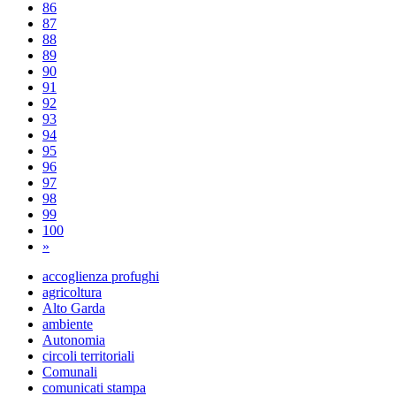
86
87
88
89
90
91
92
93
94
95
96
97
98
99
100
»
accoglienza profughi
agricoltura
Alto Garda
ambiente
Autonomia
circoli territoriali
Comunali
comunicati stampa