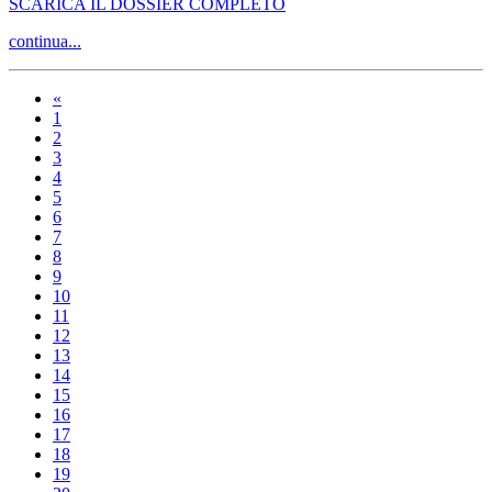
SCARICA IL DOSSIER COMPLETO
continua...
«
1
2
3
4
5
6
7
8
9
10
11
12
13
14
15
16
17
18
19