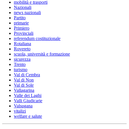
mobilità e trasporti
Nazionali
news nazionali
Partito
primarie
Primiero
Provinciali
referendum costituzionale
Rotaliana
Rovereto
scuola, università e formazione
sicurezza
Trento
turismo
Val di Cembra
Val di Non
Val di Sole
Vallagarina
Valle dei Laghi
Valli Giudicarie
Valsugana
vitalizi
welfare e salute