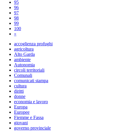
95
96
97
98
99
100
»
accoglienza profughi
agricoltura
Alto Garda
ambiente
Autonomia
circoli territoriali
Comunali
comunicati stampa
cultura
diritti
donne
economia e lavoro
Europa
Europee
Fiemme e Fassa
giovani
governo provinciale