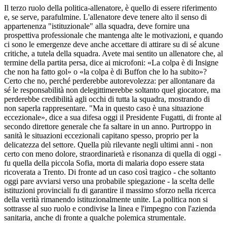
Il terzo ruolo della politica-allenatore, è quello di essere riferimento
e, se serve, parafulmine. L'allenatore deve tenere alto il senso di
appartenenza "istituzionale" alla squadra, deve fornire una
prospettiva professionale che mantenga alte le motivazioni, e quando
ci sono le emergenze deve anche accettare di attirare su di sé alcune
critiche, a tutela della squadra. Avete mai sentito un allenatore che, al
termine della partita persa, dice ai microfoni: «La colpa è di Insigne
che non ha fatto gol» o «la colpa è di Buffon che lo ha subito»?
Certo che no, perché perderebbe autorevolezza: per allontanare da
sé le responsabilità non delegittimerebbe soltanto quel giocatore, ma
perderebbe credibilità agli occhi di tutta la squadra, mostrando di
non saperla rappresentare. "Ma in questo caso è una situazione
eccezionale», dice a sua difesa oggi il Presidente Fugatti, di fronte al
secondo direttore generale che fa saltare in un anno. Purtroppo in
sanità le situazioni eccezionali capitano spesso, proprio per la
delicatezza del settore. Quella più rilevante negli ultimi anni - non
certo con meno dolore, straordinarietà e risonanza di quella di oggi -
fu quella della piccola Sofia, morta di malaria dopo essere stata
ricoverata a Trento. Di fronte ad un caso così tragico - che soltanto
oggi pare avviarsi verso una probabile spiegazione - la scelta delle
istituzioni provinciali fu di garantire il massimo sforzo nella ricerca
della verità rimanendo istituzionalmente unite. La politica non si
sottrasse al suo ruolo e condivise la linea e l'impegno con l'azienda
sanitaria, anche di fronte a qualche polemica strumentale.