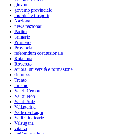
giovani
governo provinciale
mobilità e trasporti
Nazionali
news nazionali
Partito
primarie
Primiero
Provinciali
referendum costituzionale
Rotaliana
Rovereto
scuola, università e formazione
sicurezza
Trento
turismo
Val di Cembra
Val di Non
Val di Sole
Vallagarina
Valle dei Laghi
Valli Giudicarie
Valsugana
vitalizi
welfare e salute