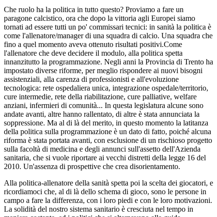
Che ruolo ha la politica in tutto questo? Proviamo a fare un
paragone calcistico, ora che dopo la vittoria agli Europei siamo
tornati ad essere tutti un po' commissari tecnici: in sanità la politica è
come l'allenatore/manager di una squadra di calcio. Una squadra che
fino a quel momento aveva ottenuto risultati positivi.Come
l'allenatore che deve decidere il modulo, alla politica spetta
innanzitutto la programmazione. Negli anni la Provincia di Trento ha
impostato diverse riforme, per meglio rispondere ai nuovi bisogni
assistenziali, alla carenza di professionisti e all'evoluzione
tecnologica: rete ospedaliera unica, integrazione ospedale/territorio,
cure intermedie, rete della riabilitazione, cure palliative, welfare
anziani, infermieri di comunità... In questa legislatura alcune sono
andate avanti, altre hanno rallentato, di altre è stata annunciata la
soppressione. Ma al di là del merito, in questo momento la latitanza
della politica sulla programmazione è un dato di fatto, poiché alcuna
riforma è stata portata avanti, con esclusione di un rischioso progetto
sulla facoltà di medicina e degli annunci sull'assetto dell'Azienda
sanitaria, che si vuole riportare ai vecchi distretti della legge 16 del
2010. Un'assenza di prospettive che crea disorientamento.
Alla politica-allenatore della sanità spetta poi la scelta dei giocatori, e
ricordiamoci che, al di là dello schema di gioco, sono le persone in
campo a fare la differenza, con i loro piedi e con le loro motivazioni.
La solidità del nostro sistema sanitario è cresciuta nel tempo in