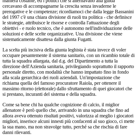
maniera costante, ed i politici che si alternavano alla guida
cercavano di accompagnarne la crescita senza invaderne le
prerogative e le competenze; ricordiamoci che dalla legge Bassanini
del 1997 c'è una chiara divisione di ruoli tra politica - che definisce
le strategie, attribuisce le risorse e controlla l'attuazione degli
obiettivi - e ruolo tecnico, che è autonomo nell'individuazione delle
soluzioni e delle scelte organizzative. Una divisione che viene
sistematicamente disattesa dalla giunta Fugatti.
La scelta più incisiva della giunta leghista è stata invece di voler
occupare pesantemente il sistema sanitario, con un ricambio totale di
tutta la squadra allargata, dal d.g. del Dipartimento a tutta la
direzione dell'Azienda sanitaria, privilegiando soprattutto il rapporto
personale diretto, con modalità che hanno impattato fino in fondo
alla scala gerarchica dei ruoli aziendali. Un'impostazione che
richiama quella del famoso procuratore Raiola, per ottenere il
massimo ritorno (elettorale) dallo sfruttamento di quei giocatori che
si prestano, incuranti del sistema e della squadra.
Come sa bene chi ha qualche cognizione di calcio, il miglior
allenatore è però quello che, arrivando in una squadra che fino ad
allora aveva ottenuto risultati positivi, valorizza al meglio i giocatori
migliori, inserisce alcuni innesti più confacenti al suo gioco, ci mette
la sua mano, ma non stravolge tutto, perché sa che rischia di fare
danni rilevanti.