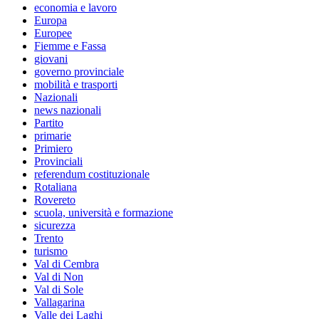
economia e lavoro
Europa
Europee
Fiemme e Fassa
giovani
governo provinciale
mobilità e trasporti
Nazionali
news nazionali
Partito
primarie
Primiero
Provinciali
referendum costituzionale
Rotaliana
Rovereto
scuola, università e formazione
sicurezza
Trento
turismo
Val di Cembra
Val di Non
Val di Sole
Vallagarina
Valle dei Laghi