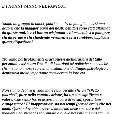
E I NONNI VANNO NEL PANICO...
Siamo un gruppo di amici, padri e madri di famiglia, e ci siamo
accorti che
la maggior parte dei nostri genitori sono stati allarmati
da queste notizie e ci hanno telefonato
:
chi mettendosi a piangere,
chi disperato e chi chiedendo veramente se si sarebbero applicate
queste disposizioni
.
Troviamo
particolarmente gravi queste dichiarazioni del tutto
personali
, cioè senza l'avallo di istituzioni né politiche né mediche
che mettono i nostri cari in una situazione di
disagio psicologico e
depressivo
molto importante considerato la loro età.
Non siamo degli scienziati ma è riconosciuto che un “effetto
placebo”,
pure nella comunicazione
,
ha un suo significato e
valore
. Che senso ha, in assenza ancora di verità,
spaventare
e angosciare
?
E’ inappropriato sia nei tempi
(perché ora?)
che nei
modi
. Questo dovrebbe essere il momento delle coccole e del
regalare una speranza soprattutto a quelle persone che ora stanno