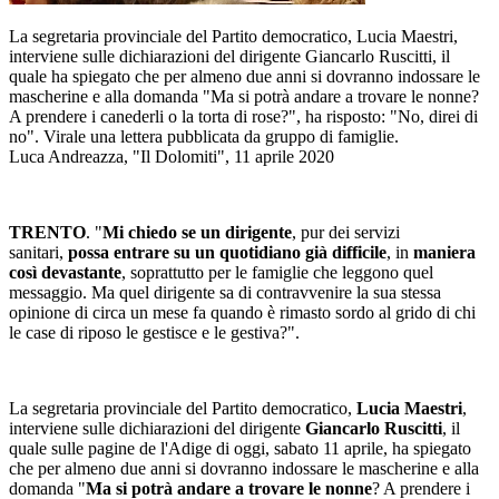
La segretaria provinciale del Partito democratico, Lucia Maestri,
interviene sulle dichiarazioni del dirigente Giancarlo Ruscitti, il
quale ha spiegato che per almeno due anni si dovranno indossare le
mascherine e alla domanda "Ma si potrà andare a trovare le nonne?
A prendere i canederli o la torta di rose?", ha risposto: "No, direi di
no". Virale una lettera pubblicata da gruppo di famiglie.
Luca Andreazza, "Il Dolomiti", 11 aprile 2020
TRENTO
. "
Mi chiedo se un dirigente
, pur dei servizi
sanitari,
possa entrare su un quotidiano già difficile
, in
maniera
così devastante
, soprattutto per le famiglie che leggono quel
messaggio. Ma quel dirigente sa di contravvenire la sua stessa
opinione di circa un mese fa quando è rimasto sordo al grido di chi
le case di riposo le gestisce e le gestiva?".
La segretaria provinciale del Partito democratico,
Lucia Maestri
,
interviene sulle dichiarazioni del dirigente
Giancarlo Ruscitti
, il
quale sulle pagine de l'Adige di oggi, sabato 11 aprile, ha spiegato
che per almeno due anni si dovranno indossare le mascherine e alla
domanda "
Ma si potrà andare a trovare le nonne
? A prendere i