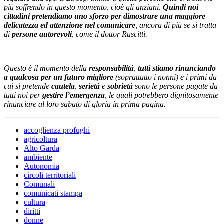
più soffrendo in questo momento, cioè gli anziani.
Quindi noi
cittadini pretendiamo uno sforzo per dimostrare una maggiore
delicatezza ed attenzione nel comunicare
, ancora di più se si tratta
di
persone autorevoli
, come il dottor Ruscitti.
Questo è il momento della
responsabilità
,
tutti stiamo rinunciando
a qualcosa per un futuro migliore
(soprattutto i nonni) e i primi da
cui si pretende
cautela
,
serietà
e
sobrietà
sono le persone pagate da
tutti noi per
gestire l’emergenza
, le quali potrebbero dignitosamente
rinunciare al loro sabato di gloria in prima pagina.
accoglienza profughi
agricoltura
Alto Garda
ambiente
Autonomia
circoli territoriali
Comunali
comunicati stampa
cultura
diritti
donne