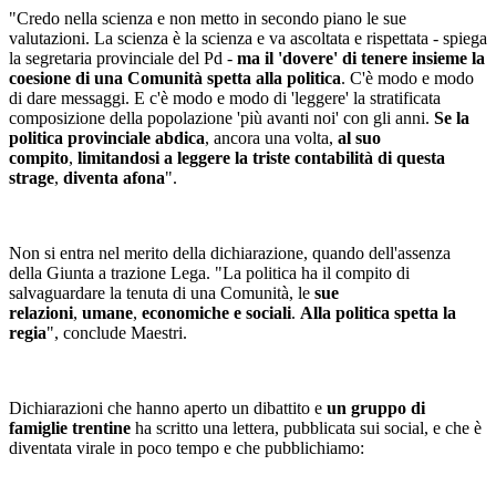
"Credo nella scienza e non metto in secondo piano le sue
valutazioni. La scienza è la scienza e va ascoltata e rispettata - spiega
la segretaria provinciale del Pd -
ma il 'dovere' di tenere insieme la
coesione di una Comunità spetta alla politica
. C'è modo e modo
di dare messaggi. E c'è modo e modo di 'leggere' la stratificata
composizione della popolazione 'più avanti noi' con gli anni.
Se la
politica provinciale abdica
, ancora una volta,
al suo
compito
,
limitandosi a leggere la triste contabilità di questa
strage
,
diventa afona
".
Non si entra nel merito della dichiarazione, quando dell'assenza
della Giunta a trazione Lega. "La politica ha il compito di
salvaguardare la tenuta di una Comunità, le
sue
relazioni
,
umane
,
economiche e sociali
.
Alla politica spetta la
regia
", conclude Maestri.
Dichiarazioni che hanno aperto un dibattito e
un gruppo di
famiglie trentine
ha scritto una lettera, pubblicata sui social, e che è
diventata virale in poco tempo e che pubblichiamo: