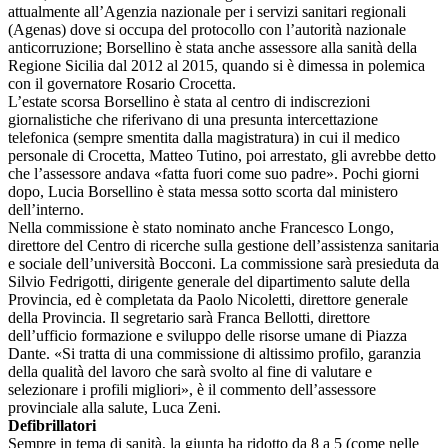
attualmente all’Agenzia nazionale per i servizi sanitari regionali
(Agenas) dove si occupa del protocollo con l’autorità nazionale
anticorruzione; Borsellino è stata anche assessore alla sanità della
Regione Sicilia dal 2012 al 2015, quando si è dimessa in polemica
con il governatore Rosario Crocetta.
L’estate scorsa Borsellino è stata al centro di indiscrezioni
giornalistiche che riferivano di una presunta intercettazione
telefonica (sempre smentita dalla magistratura) in cui il medico
personale di Crocetta, Matteo Tutino, poi arrestato, gli avrebbe detto
che l’assessore andava «fatta fuori come suo padre». Pochi giorni
dopo, Lucia Borsellino è stata messa sotto scorta dal ministero
dell’interno.
Nella commissione è stato nominato anche Francesco Longo,
direttore del Centro di ricerche sulla gestione dell’assistenza sanitaria
e sociale dell’università Bocconi. La commissione sarà presieduta da
Silvio Fedrigotti, dirigente generale del dipartimento salute della
Provincia, ed è completata da Paolo Nicoletti, direttore generale
della Provincia. Il segretario sarà Franca Bellotti, direttore
dell’ufficio formazione e sviluppo delle risorse umane di Piazza
Dante. «Si tratta di una commissione di altissimo profilo, garanzia
della qualità del lavoro che sarà svolto al fine di valutare e
selezionare i profili migliori», è il commento dell’assessore
provinciale alla salute, Luca Zeni.
Defibrillatori
Sempre in tema di sanità, la giunta ha ridotto da 8 a 5 (come nelle