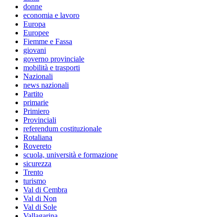
donne
economia e lavoro
Europa
Europee
Fiemme e Fassa
giovani
governo provinciale
mobilità e trasporti
Nazionali
news nazionali
Partito
primarie
Primiero
Provinciali
referendum costituzionale
Rotaliana
Rovereto
scuola, università e formazione
sicurezza
Trento
turismo
Val di Cembra
Val di Non
Val di Sole
Vallagarina