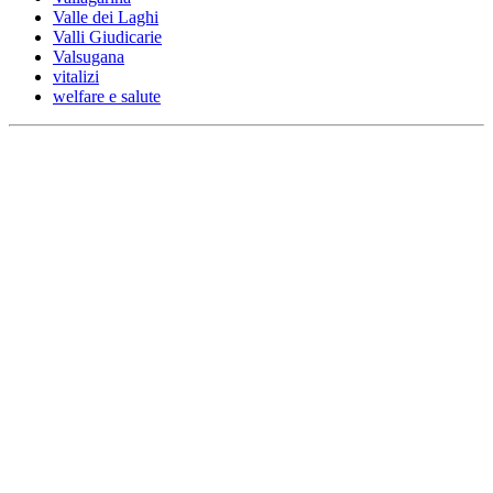
Valle dei Laghi
Valli Giudicarie
Valsugana
vitalizi
welfare e salute