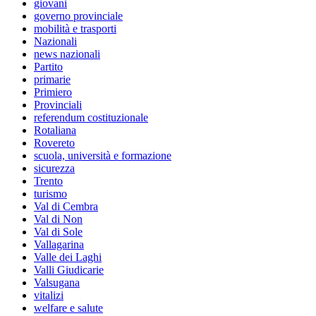
giovani
governo provinciale
mobilità e trasporti
Nazionali
news nazionali
Partito
primarie
Primiero
Provinciali
referendum costituzionale
Rotaliana
Rovereto
scuola, università e formazione
sicurezza
Trento
turismo
Val di Cembra
Val di Non
Val di Sole
Vallagarina
Valle dei Laghi
Valli Giudicarie
Valsugana
vitalizi
welfare e salute