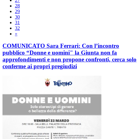
27
28
29
30
31
32
»
COMUNICATO Sara Ferrari: Con l’incontro
pubblico “Donne e uomini" la Giunta non fa
approfondimenti e non propone confronti, cerca solo
conferme ai propri pregiudizi