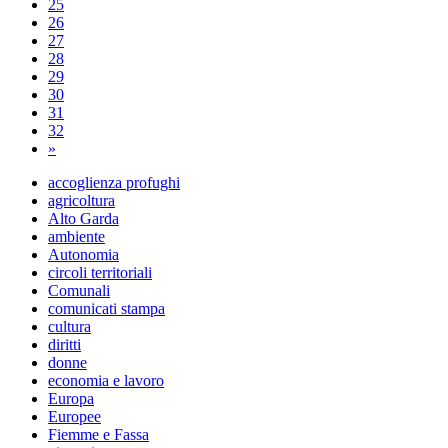
25
26
27
28
29
30
31
32
»
accoglienza profughi
agricoltura
Alto Garda
ambiente
Autonomia
circoli territoriali
Comunali
comunicati stampa
cultura
diritti
donne
economia e lavoro
Europa
Europee
Fiemme e Fassa