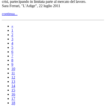
crisi, partecipando in limitata parte al mercato del lavoro.
Sara Ferrari, "L'Adige", 22 luglio 2011
continua...
«
1
2
3
4
5
6
7
8
9
10
11
12
13
14
15
16
17
18