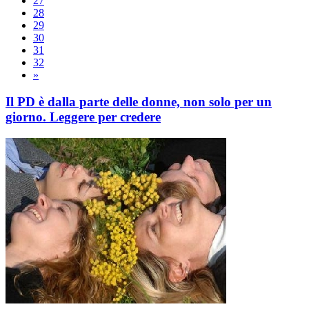
27
28
29
30
31
32
»
Il PD è dalla parte delle donne, non solo per un
giorno. Leggere per credere