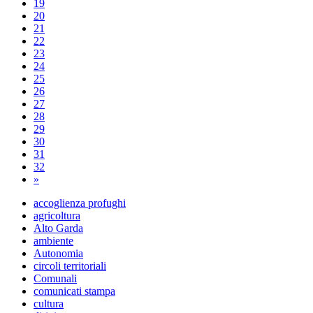
19
20
21
22
23
24
25
26
27
28
29
30
31
32
»
accoglienza profughi
agricoltura
Alto Garda
ambiente
Autonomia
circoli territoriali
Comunali
comunicati stampa
cultura