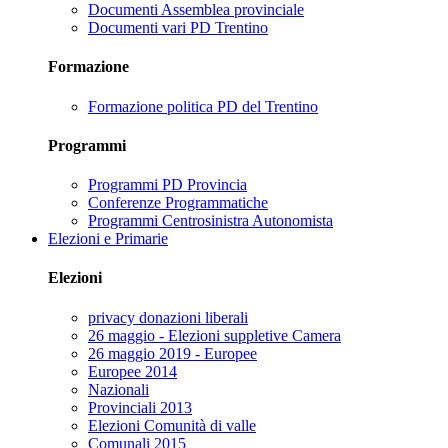
Documenti Assemblea provinciale
Documenti vari PD Trentino
Formazione
Formazione politica PD del Trentino
Programmi
Programmi PD Provincia
Conferenze Programmatiche
Programmi Centrosinistra Autonomista
Elezioni e Primarie
Elezioni
privacy donazioni liberali
26 maggio - Elezioni suppletive Camera
26 maggio 2019 - Europee
Europee 2014
Nazionali
Provinciali 2013
Elezioni Comunità di valle
Comunali 2015