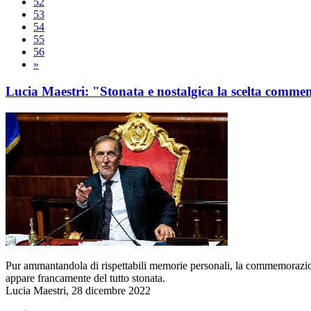
52
53
54
55
56
»
Lucia Maestri: "Stonata e nostalgica la scelta comme
Pur ammantandola di rispettabili memorie personali, la commemorazion
appare francamente del tutto stonata.
Lucia Maestri, 28 dicembre 2022