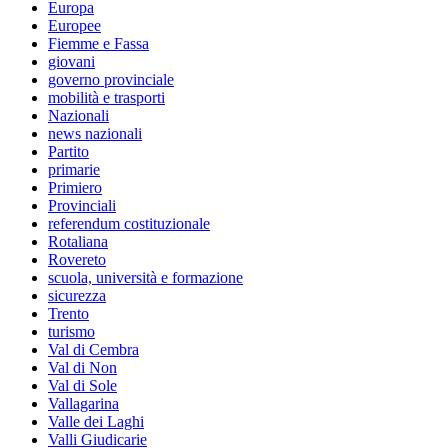
Europa
Europee
Fiemme e Fassa
giovani
governo provinciale
mobilità e trasporti
Nazionali
news nazionali
Partito
primarie
Primiero
Provinciali
referendum costituzionale
Rotaliana
Rovereto
scuola, università e formazione
sicurezza
Trento
turismo
Val di Cembra
Val di Non
Val di Sole
Vallagarina
Valle dei Laghi
Valli Giudicarie