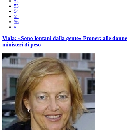
52
53
54
55
56
»
Viola: «Sono lontani dalla gente» Froner: alle donne
ministeri di peso