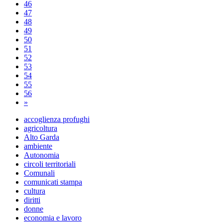
46
47
48
49
50
51
52
53
54
55
56
»
accoglienza profughi
agricoltura
Alto Garda
ambiente
Autonomia
circoli territoriali
Comunali
comunicati stampa
cultura
diritti
donne
economia e lavoro