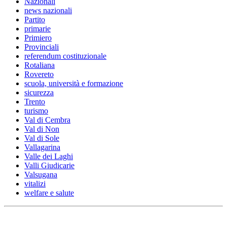
Nazionali
news nazionali
Partito
primarie
Primiero
Provinciali
referendum costituzionale
Rotaliana
Rovereto
scuola, università e formazione
sicurezza
Trento
turismo
Val di Cembra
Val di Non
Val di Sole
Vallagarina
Valle dei Laghi
Valli Giudicarie
Valsugana
vitalizi
welfare e salute