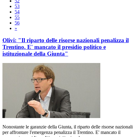
52
53
54
55
56
»
Olivi: "Il riparto delle risorse nazionali penalizza il
Trentino. E' mancato il presidio politico e
istituzionale della Giunta"
Nonostante le garanzie della Giunta, il riparto delle risorse nazionali
per affrontare l'emergenza penalizza il Trentino. E' mancato il