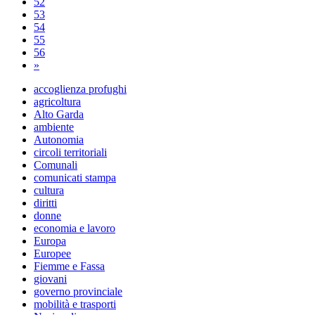
52
53
54
55
56
»
accoglienza profughi
agricoltura
Alto Garda
ambiente
Autonomia
circoli territoriali
Comunali
comunicati stampa
cultura
diritti
donne
economia e lavoro
Europa
Europee
Fiemme e Fassa
giovani
governo provinciale
mobilità e trasporti