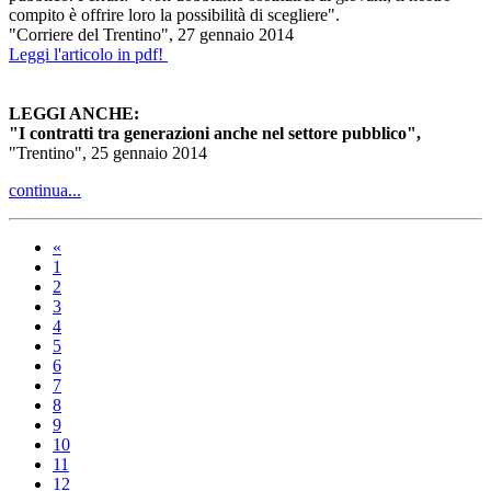
compito è offrire loro la possibilità di scegliere".
"Corriere del Trentino", 27 gennaio 2014
Leggi l'articolo in pdf!
LEGGI ANCHE:
"I contratti tra generazioni anche nel settore pubblico",
"Trentino", 25 gennaio 2014
continua...
«
1
2
3
4
5
6
7
8
9
10
11
12