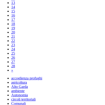
13
14
15
16
17
18
19
20
21
22
23
24
25
26
27
28
»
accoglienza profughi
agricoltura
Alto Garda
ambiente
Autonomia
circoli territoriali
Comunali