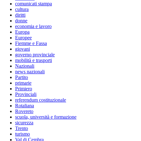
comunicati stampa
cultura
diritti
donne
economia e lavoro
Europa
Europee
Fiemme e Fassa
giovani
governo provinciale
mobilità e trasporti
Nazionali
news nazionali
Partito
primarie
Primiero
Provinciali
referendum costituzionale
Rotaliana
Rovereto
scuola, università e formazione
sicurezza
Trento
turismo
Val di Cembra