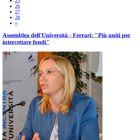
25
26
27
28
»
Assemblea dell'Università - Ferrari: "Più uniti per
intercettare fondi"