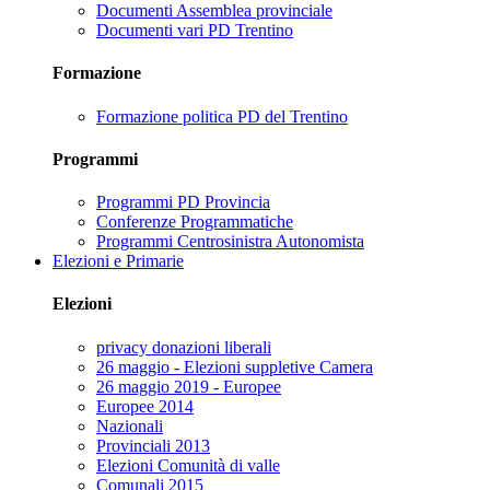
Documenti Assemblea provinciale
Documenti vari PD Trentino
Formazione
Formazione politica PD del Trentino
Programmi
Programmi PD Provincia
Conferenze Programmatiche
Programmi Centrosinistra Autonomista
Elezioni e Primarie
Elezioni
privacy donazioni liberali
26 maggio - Elezioni suppletive Camera
26 maggio 2019 - Europee
Europee 2014
Nazionali
Provinciali 2013
Elezioni Comunità di valle
Comunali 2015