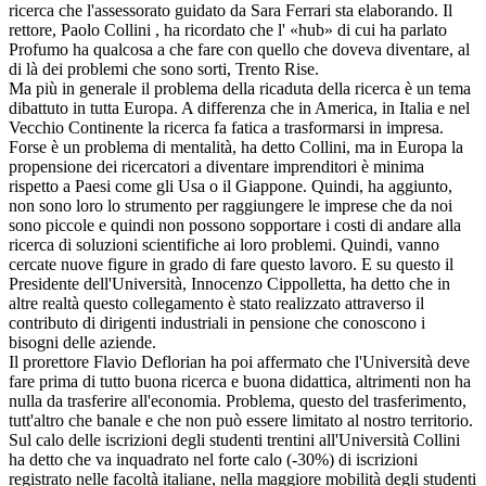
ricerca che l'assessorato guidato da Sara Ferrari sta elaborando. Il
rettore, Paolo Collini , ha ricordato che l' «hub» di cui ha parlato
Profumo ha qualcosa a che fare con quello che doveva diventare, al
di là dei problemi che sono sorti, Trento Rise.
Ma più in generale il problema della ricaduta della ricerca è un tema
dibattuto in tutta Europa. A differenza che in America, in Italia e nel
Vecchio Continente la ricerca fa fatica a trasformarsi in impresa.
Forse è un problema di mentalità, ha detto Collini, ma in Europa la
propensione dei ricercatori a diventare imprenditori è minima
rispetto a Paesi come gli Usa o il Giappone. Quindi, ha aggiunto,
non sono loro lo strumento per raggiungere le imprese che da noi
sono piccole e quindi non possono sopportare i costi di andare alla
ricerca di soluzioni scientifiche ai loro problemi. Quindi, vanno
cercate nuove figure in grado di fare questo lavoro. E su questo il
Presidente dell'Università, Innocenzo Cippolletta, ha detto che in
altre realtà questo collegamento è stato realizzato attraverso il
contributo di dirigenti industriali in pensione che conoscono i
bisogni delle aziende.
Il prorettore Flavio Deflorian ha poi affermato che l'Università deve
fare prima di tutto buona ricerca e buona didattica, altrimenti non ha
nulla da trasferire all'economia. Problema, questo del trasferimento,
tutt'altro che banale e che non può essere limitato al nostro territorio.
Sul calo delle iscrizioni degli studenti trentini all'Università Collini
ha detto che va inquadrato nel forte calo (-30%) di iscrizioni
registrato nelle facoltà italiane, nella maggiore mobilità degli studenti