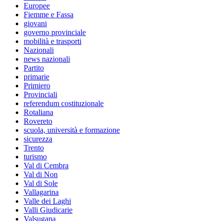
Europee
Fiemme e Fassa
giovani
governo provinciale
mobilità e trasporti
Nazionali
news nazionali
Partito
primarie
Primiero
Provinciali
referendum costituzionale
Rotaliana
Rovereto
scuola, università e formazione
sicurezza
Trento
turismo
Val di Cembra
Val di Non
Val di Sole
Vallagarina
Valle dei Laghi
Valli Giudicarie
Valsugana