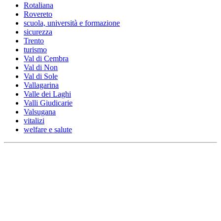
Rotaliana
Rovereto
scuola, università e formazione
sicurezza
Trento
turismo
Val di Cembra
Val di Non
Val di Sole
Vallagarina
Valle dei Laghi
Valli Giudicarie
Valsugana
vitalizi
welfare e salute