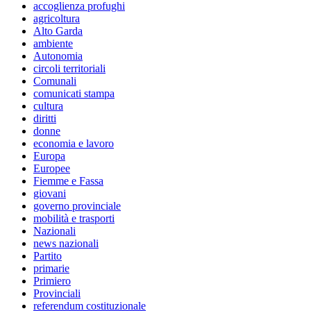
accoglienza profughi
agricoltura
Alto Garda
ambiente
Autonomia
circoli territoriali
Comunali
comunicati stampa
cultura
diritti
donne
economia e lavoro
Europa
Europee
Fiemme e Fassa
giovani
governo provinciale
mobilità e trasporti
Nazionali
news nazionali
Partito
primarie
Primiero
Provinciali
referendum costituzionale