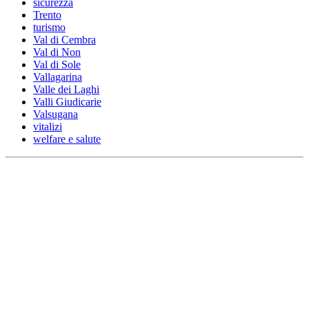
sicurezza
Trento
turismo
Val di Cembra
Val di Non
Val di Sole
Vallagarina
Valle dei Laghi
Valli Giudicarie
Valsugana
vitalizi
welfare e salute