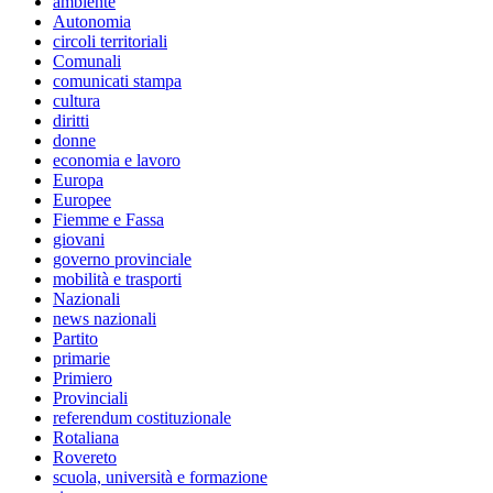
ambiente
Autonomia
circoli territoriali
Comunali
comunicati stampa
cultura
diritti
donne
economia e lavoro
Europa
Europee
Fiemme e Fassa
giovani
governo provinciale
mobilità e trasporti
Nazionali
news nazionali
Partito
primarie
Primiero
Provinciali
referendum costituzionale
Rotaliana
Rovereto
scuola, università e formazione