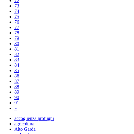
72
73
74
75
76
77
78
79
80
81
82
83
84
85
86
87
88
89
90
91
»
accoglienza profughi
agricoltura
Alto Garda