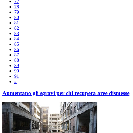
77
78
79
80
81
82
83
84
85
86
87
88
89
90
91
»
Aumentano gli sgravi per chi recupera aree dismesse