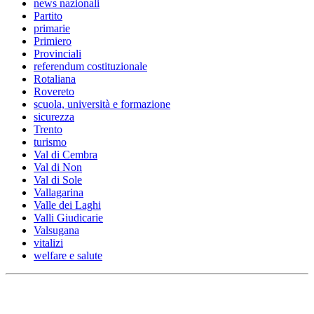
news nazionali
Partito
primarie
Primiero
Provinciali
referendum costituzionale
Rotaliana
Rovereto
scuola, università e formazione
sicurezza
Trento
turismo
Val di Cembra
Val di Non
Val di Sole
Vallagarina
Valle dei Laghi
Valli Giudicarie
Valsugana
vitalizi
welfare e salute