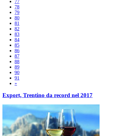
77
78
79
80
81
82
83
84
85
86
87
88
89
90
91
»
Export, Trentino da record nel 2017