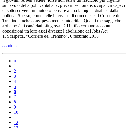
I giovani. A ben vedere, forse non esiste un fascicolo più urgente
sul tavolo della politica italiana: precari, se non disoccupati, incapaci
di sottoscrivere un mutuo o pensare a una famiglia, disillusi dalla
politica. Spesso, come nelle interviste di domenica sul Corriere del
Trentino, anche consapevolmente autocritici. Quali i messaggi che
arrivano da i candidati più giovani? Un filo comune accomuna
opposizioni tra loro assai diverse: l’abolizione del Jobs Act.
T. Scarpetta, "Corriere del Trentino", 6 febbraio 2018
continua...
«
1
2
3
4
5
6
7
8
9
10
11
12
13