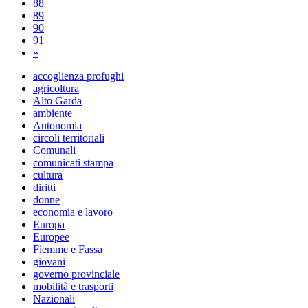
88
89
90
91
»
accoglienza profughi
agricoltura
Alto Garda
ambiente
Autonomia
circoli territoriali
Comunali
comunicati stampa
cultura
diritti
donne
economia e lavoro
Europa
Europee
Fiemme e Fassa
giovani
governo provinciale
mobilità e trasporti
Nazionali