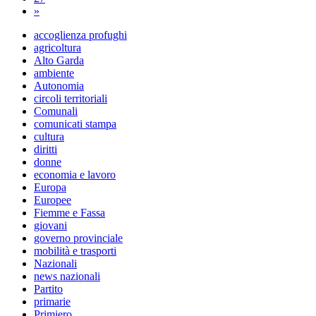
»
accoglienza profughi
agricoltura
Alto Garda
ambiente
Autonomia
circoli territoriali
Comunali
comunicati stampa
cultura
diritti
donne
economia e lavoro
Europa
Europee
Fiemme e Fassa
giovani
governo provinciale
mobilità e trasporti
Nazionali
news nazionali
Partito
primarie
Primiero