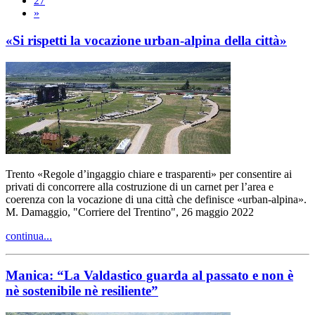
27
»
«Si rispetti la vocazione urban-alpina della città»
Trento «Regole d’ingaggio chiare e trasparenti» per consentire ai
privati di concorrere alla costruzione di un carnet per l’area e
coerenza con la vocazione di una città che definisce «urban-alpina».
M. Damaggio, "Corriere del Trentino", 26 maggio 2022
continua...
Manica: “La Valdastico guarda al passato e non è
nè sostenibile nè resiliente”