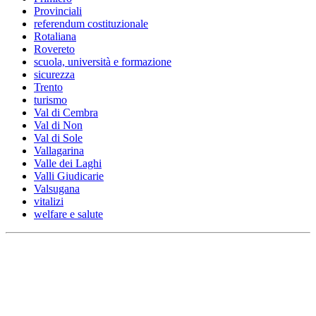
Provinciali
referendum costituzionale
Rotaliana
Rovereto
scuola, università e formazione
sicurezza
Trento
turismo
Val di Cembra
Val di Non
Val di Sole
Vallagarina
Valle dei Laghi
Valli Giudicarie
Valsugana
vitalizi
welfare e salute