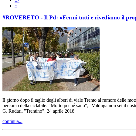
27
»
#ROVERETO - Il Pd: «Fermi tutti e rivediamo il pro
Il giorno dopo il taglio degli alberi di viale Trento al rumore delle mo
percorso della ciclabile: "Morto peché sano", "Valduga non sei il nost
G. Rudari, "Trentino", 24 aprile 2018
continua...