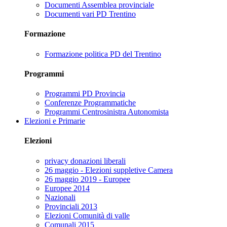
Documenti Assemblea provinciale
Documenti vari PD Trentino
Formazione
Formazione politica PD del Trentino
Programmi
Programmi PD Provincia
Conferenze Programmatiche
Programmi Centrosinistra Autonomista
Elezioni e Primarie
Elezioni
privacy donazioni liberali
26 maggio - Elezioni suppletive Camera
26 maggio 2019 - Europee
Europee 2014
Nazionali
Provinciali 2013
Elezioni Comunità di valle
Comunali 2015