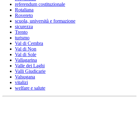
referendum costituzionale
Rotaliana
Rovereto
scuola, università e formazione
sicurezza
Trento
turismo
Val di Cembra
Val di Non
Val di Sole
Vallagarina
Valle dei Laghi
Valli Giudicarie
Valsugana
vitalizi
welfare e salute