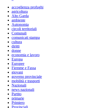
accoglienza profughi
agricoltura
Alto Garda
ambiente
Autonomia
circoli territoriali
Comunali
comunicati stampa
cultura
diritti
donne
economia e lavoro
Europa
Europee
Fiemme e Fassa
giovani
governo provinciale
mobilità e trasporti
Nazionali
news nazionali
Partito
primarie
Primiero
Provinciali