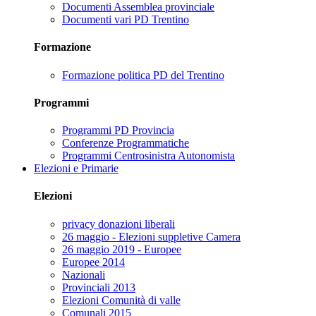
Documenti Assemblea provinciale
Documenti vari PD Trentino
Formazione
Formazione politica PD del Trentino
Programmi
Programmi PD Provincia
Conferenze Programmatiche
Programmi Centrosinistra Autonomista
Elezioni e Primarie
Elezioni
privacy donazioni liberali
26 maggio - Elezioni suppletive Camera
26 maggio 2019 - Europee
Europee 2014
Nazionali
Provinciali 2013
Elezioni Comunità di valle
Comunali 2015