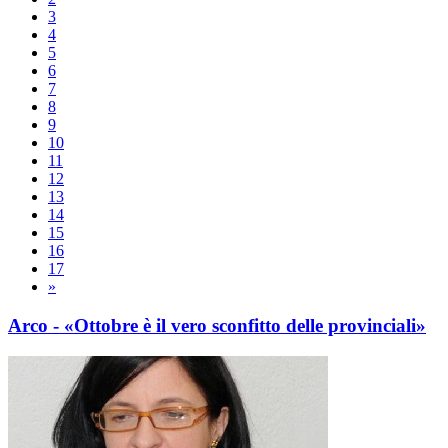
3
4
5
6
7
8
9
10
11
12
13
14
15
16
17
»
Arco - «Ottobre è il vero sconfitto delle provinciali»