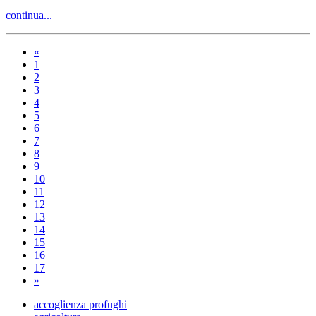
continua...
«
1
2
3
4
5
6
7
8
9
10
11
12
13
14
15
16
17
»
accoglienza profughi