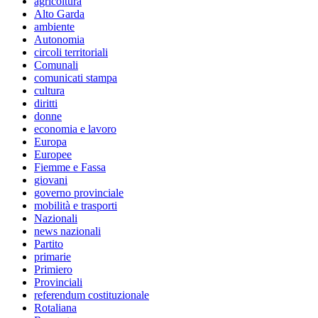
agricoltura
Alto Garda
ambiente
Autonomia
circoli territoriali
Comunali
comunicati stampa
cultura
diritti
donne
economia e lavoro
Europa
Europee
Fiemme e Fassa
giovani
governo provinciale
mobilità e trasporti
Nazionali
news nazionali
Partito
primarie
Primiero
Provinciali
referendum costituzionale
Rotaliana