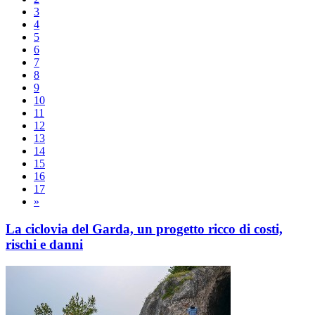
3
4
5
6
7
8
9
10
11
12
13
14
15
16
17
»
La ciclovia del Garda, un progetto ricco di costi,
rischi e danni