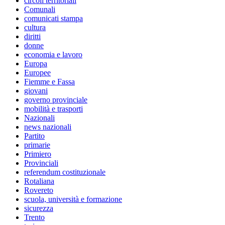
circoli territoriali
Comunali
comunicati stampa
cultura
diritti
donne
economia e lavoro
Europa
Europee
Fiemme e Fassa
giovani
governo provinciale
mobilità e trasporti
Nazionali
news nazionali
Partito
primarie
Primiero
Provinciali
referendum costituzionale
Rotaliana
Rovereto
scuola, università e formazione
sicurezza
Trento