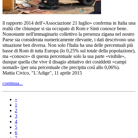
ll rapporto 2014 dell'«Associazione 21 luglio» conferma in Italia una
realtà che chiunque si sia occupato di Rom e Sinti conosce bene.
Nonostante nell'immaginario collettivo la presenza zigana nel nostro
Paese sia considerata numericamente rilevante, i dati descrivono una
situazione ben diversa. Non solo l'Italia ha una delle percentuali più
basse di Rom di tutta Europa (lo 0,25% sul totale della popolazione),
ma «conosce» di questa percentuale solo la sua parte «visibile»,
dunque quella che vive il disagio abitativo dei cosiddetti «campi
nomadi» (per una percentuale che precipita così allo 0,06%).
Mattia Civico, "L'Adige", 11 aprile 2015
continua...
«
1
2
3
4
5
6