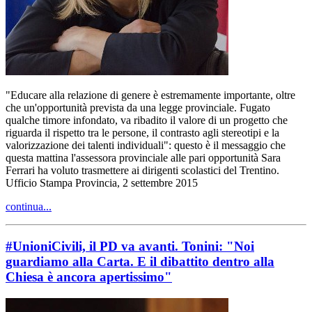
"Educare alla relazione di genere è estremamente importante, oltre
che un'opportunità prevista da una legge provinciale. Fugato
qualche timore infondato, va ribadito il valore di un progetto che
riguarda il rispetto tra le persone, il contrasto agli stereotipi e la
valorizzazione dei talenti individuali": questo è il messaggio che
questa mattina l'assessora provinciale alle pari opportunità Sara
Ferrari ha voluto trasmettere ai dirigenti scolastici del Trentino.
Ufficio Stampa Provincia, 2 settembre 2015
continua...
#UnioniCivili, il PD va avanti. Tonini: "Noi
guardiamo alla Carta. E il dibattito dentro alla
Chiesa è ancora apertissimo"