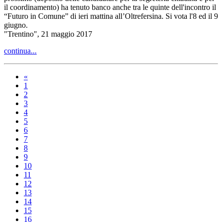
il coordinamento) ha tenuto banco anche tra le quinte dell'incontro il
“Futuro in Comune” di ieri mattina all’Oltrefersina. Si vota l'8 ed il 9
giugno.
"Trentino", 21 maggio 2017
continua...
«
1
2
3
4
5
6
7
8
9
10
11
12
13
14
15
16