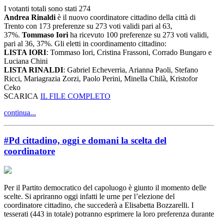
I votanti totali sono stati 274
Andrea Rinaldi
è il nuovo coordinatore cittadino della città di
Trento con 173 preferenze su 273 voti validi pari al 63,
37%.
Tommaso Iori
ha ricevuto 100 preferenze su 273 voti validi,
pari al 36, 37%. Gli eletti in coordinamento cittadino:
LISTA IORI
: Tommaso Iori, Cristina Frassoni, Corrado Bungaro e
Luciana Chini
LISTA RINALDI
: Gabriel Echeverria, Arianna Paoli, Stefano
Ricci, Mariagrazia Zorzi, Paolo Perini, Minella Chilà, Kristofor
Ceko
SCARICA
I
L FILE COMPLETO
continua...
#Pd cittadino, oggi e domani la scelta del
coordinatore
Per il Partito democratico del capoluogo è giunto il momento delle
scelte. Si apriranno oggi infatti le urne per l’elezione del
coordinatore cittadino, che succederà a Elisabetta Bozzarelli. I
tesserati (443 in totale) potranno esprimere la loro preferenza durante