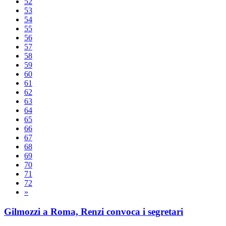
52
53
54
55
56
57
58
59
60
61
62
63
64
65
66
67
68
69
70
71
72
»
Gilmozzi a Roma, Renzi convoca i segretari