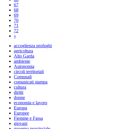
67
68
69
70
71
72
»
accoglienza profughi
agricoltura
Alto Garda
ambiente
Autonomia
circoli territoriali
Comunali
comunicati stampa
cultura
diritti
donne
economia e lavoro
Europa
Europee
Fiemme e Fassa
giovani
governo provinciale