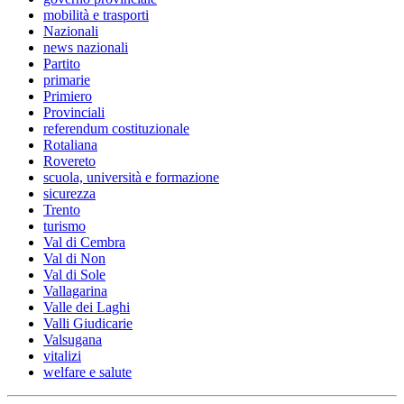
mobilità e trasporti
Nazionali
news nazionali
Partito
primarie
Primiero
Provinciali
referendum costituzionale
Rotaliana
Rovereto
scuola, università e formazione
sicurezza
Trento
turismo
Val di Cembra
Val di Non
Val di Sole
Vallagarina
Valle dei Laghi
Valli Giudicarie
Valsugana
vitalizi
welfare e salute