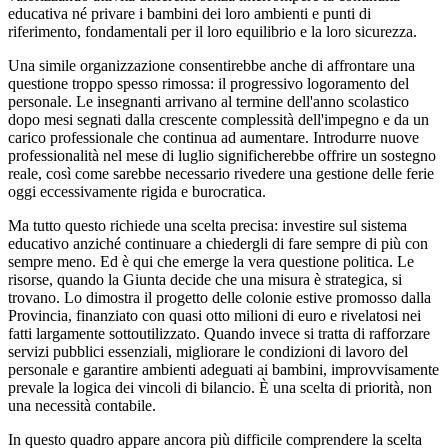
educativa né privare i bambini dei loro ambienti e punti di
riferimento, fondamentali per il loro equilibrio e la loro sicurezza.
Una simile organizzazione consentirebbe anche di affrontare una
questione troppo spesso rimossa: il progressivo logoramento del
personale. Le insegnanti arrivano al termine dell'anno scolastico
dopo mesi segnati dalla crescente complessità dell'impegno e da un
carico professionale che continua ad aumentare. Introdurre nuove
professionalità nel mese di luglio significherebbe offrire un sostegno
reale, così come sarebbe necessario rivedere una gestione delle ferie
oggi eccessivamente rigida e burocratica.
Ma tutto questo richiede una scelta precisa: investire sul sistema
educativo anziché continuare a chiedergli di fare sempre di più con
sempre meno. Ed è qui che emerge la vera questione politica. Le
risorse, quando la Giunta decide che una misura è strategica, si
trovano. Lo dimostra il progetto delle colonie estive promosso dalla
Provincia, finanziato con quasi otto milioni di euro e rivelatosi nei
fatti largamente sottoutilizzato. Quando invece si tratta di rafforzare
servizi pubblici essenziali, migliorare le condizioni di lavoro del
personale e garantire ambienti adeguati ai bambini, improvvisamente
prevale la logica dei vincoli di bilancio. È una scelta di priorità, non
una necessità contabile.
In questo quadro appare ancora più difficile comprendere la scelta