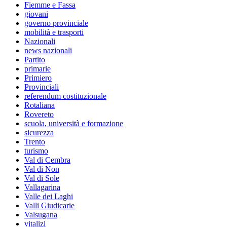
Fiemme e Fassa
giovani
governo provinciale
mobilità e trasporti
Nazionali
news nazionali
Partito
primarie
Primiero
Provinciali
referendum costituzionale
Rotaliana
Rovereto
scuola, università e formazione
sicurezza
Trento
turismo
Val di Cembra
Val di Non
Val di Sole
Vallagarina
Valle dei Laghi
Valli Giudicarie
Valsugana
vitalizi