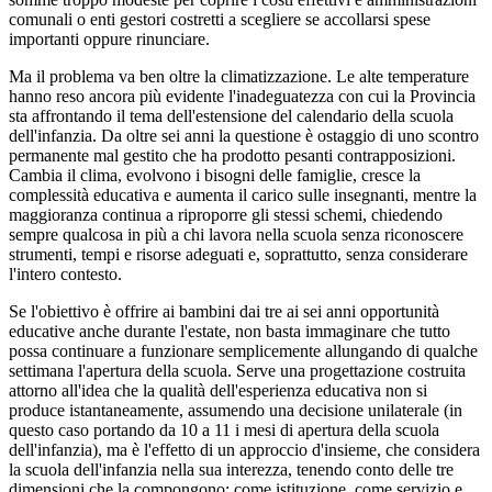
comunali o enti gestori costretti a scegliere se accollarsi spese
importanti oppure rinunciare.
Ma il problema va ben oltre la climatizzazione. Le alte temperature
hanno reso ancora più evidente l'inadeguatezza con cui la Provincia
sta affrontando il tema dell'estensione del calendario della scuola
dell'infanzia. Da oltre sei anni la questione è ostaggio di uno scontro
permanente mal gestito che ha prodotto pesanti contrapposizioni.
Cambia il clima, evolvono i bisogni delle famiglie, cresce la
complessità educativa e aumenta il carico sulle insegnanti, mentre la
maggioranza continua a riproporre gli stessi schemi, chiedendo
sempre qualcosa in più a chi lavora nella scuola senza riconoscere
strumenti, tempi e risorse adeguati e, soprattutto, senza considerare
l'intero contesto.
Se l'obiettivo è offrire ai bambini dai tre ai sei anni opportunità
educative anche durante l'estate, non basta immaginare che tutto
possa continuare a funzionare semplicemente allungando di qualche
settimana l'apertura della scuola. Serve una progettazione costruita
attorno all'idea che la qualità dell'esperienza educativa non si
produce istantaneamente, assumendo una decisione unilaterale (in
questo caso portando da 10 a 11 i mesi di apertura della scuola
dell'infanzia), ma è l'effetto di un approccio d'insieme, che considera
la scuola dell'infanzia nella sua interezza, tenendo conto delle tre
dimensioni che la compongono: come istituzione, come servizio e