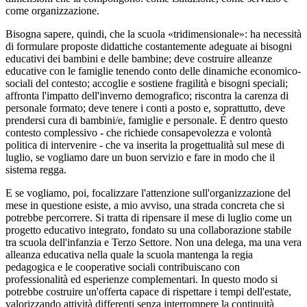
come organizzazione.
Bisogna sapere, quindi, che la scuola «tridimensionale»: ha necessità
di formulare proposte didattiche costantemente adeguate ai bisogni
educativi dei bambini e delle bambine; deve costruire alleanze
educative con le famiglie tenendo conto delle dinamiche economico-
sociali del contesto; accoglie e sostiene fragilità e bisogni speciali;
affronta l'impatto dell'inverno demografico; riscontra la carenza di
personale formato; deve tenere i conti a posto e, soprattutto, deve
prendersi cura di bambini/e, famiglie e personale. È dentro questo
contesto complessivo - che richiede consapevolezza e volontà
politica di intervenire - che va inserita la progettualità sul mese di
luglio, se vogliamo dare un buon servizio e fare in modo che il
sistema regga.
E se vogliamo, poi, focalizzare l'attenzione sull'organizzazione del
mese in questione esiste, a mio avviso, una strada concreta che si
potrebbe percorrere. Si tratta di ripensare il mese di luglio come un
progetto educativo integrato, fondato su una collaborazione stabile
tra scuola dell'infanzia e Terzo Settore. Non una delega, ma una vera
alleanza educativa nella quale la scuola mantenga la regia
pedagogica e le cooperative sociali contribuiscano con
professionalità ed esperienze complementari. In questo modo si
potrebbe costruire un'offerta capace di rispettare i tempi dell'estate,
valorizzando attività differenti senza interrompere la continuità