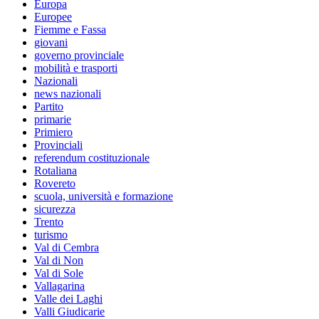
Europa
Europee
Fiemme e Fassa
giovani
governo provinciale
mobilità e trasporti
Nazionali
news nazionali
Partito
primarie
Primiero
Provinciali
referendum costituzionale
Rotaliana
Rovereto
scuola, università e formazione
sicurezza
Trento
turismo
Val di Cembra
Val di Non
Val di Sole
Vallagarina
Valle dei Laghi
Valli Giudicarie