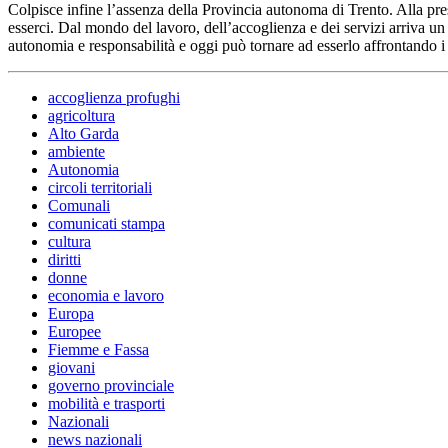
Colpisce infine l’assenza della Provincia autonoma di Trento. Alla pres
esserci. Dal mondo del lavoro, dell’accoglienza e dei servizi arriva 
autonomia e responsabilità e oggi può tornare ad esserlo affrontando i
accoglienza profughi
agricoltura
Alto Garda
ambiente
Autonomia
circoli territoriali
Comunali
comunicati stampa
cultura
diritti
donne
economia e lavoro
Europa
Europee
Fiemme e Fassa
giovani
governo provinciale
mobilità e trasporti
Nazionali
news nazionali