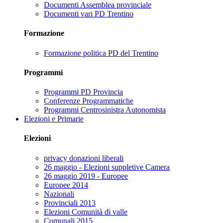
Documenti Assemblea provinciale
Documenti vari PD Trentino
Formazione
Formazione politica PD del Trentino
Programmi
Programmi PD Provincia
Conferenze Programmatiche
Programmi Centrosinistra Autonomista
Elezioni e Primarie
Elezioni
privacy donazioni liberali
26 maggio - Elezioni suppletive Camera
26 maggio 2019 - Europee
Europee 2014
Nazionali
Provinciali 2013
Elezioni Comunità di valle
Comunali 2015