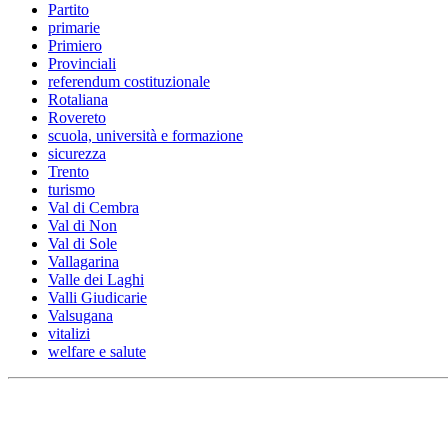
Partito
primarie
Primiero
Provinciali
referendum costituzionale
Rotaliana
Rovereto
scuola, università e formazione
sicurezza
Trento
turismo
Val di Cembra
Val di Non
Val di Sole
Vallagarina
Valle dei Laghi
Valli Giudicarie
Valsugana
vitalizi
welfare e salute