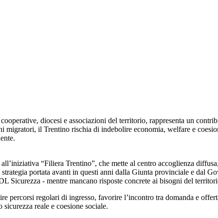
cooperative, diocesi e associazioni del territorio, rappresenta un contrib
eni migratori, il Trentino rischia di indebolire economia, welfare e coes
dente.
l’iniziativa “Filiera Trentino”, che mette al centro accoglienza diffusa, 
strategia portata avanti in questi anni dalla Giunta provinciale e dal Go
DL Sicurezza - mentre mancano risposte concrete ai bisogni del territori
e percorsi regolari di ingresso, favorire l’incontro tra domanda e offerta
 sicurezza reale e coesione sociale.