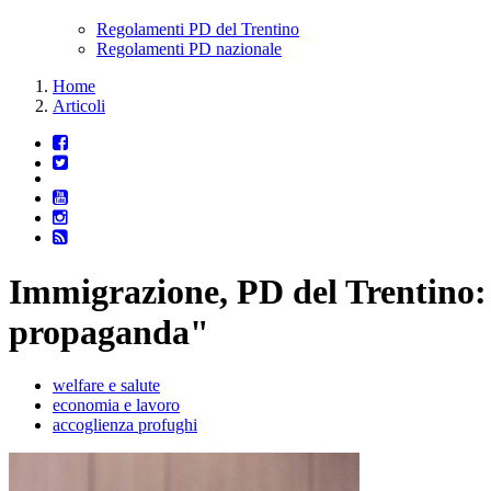
Regolamenti PD del Trentino
Regolamenti PD nazionale
Home
Articoli
Immigrazione, PD del Trentino: "
propaganda"
welfare e salute
economia e lavoro
accoglienza profughi