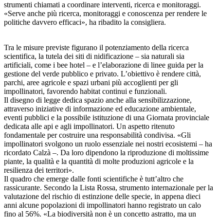
strumenti chiamati a coordinare interventi, ricerca e monitoraggi.
«Serve anche più ricerca, monitoraggi e conoscenza per rendere le
politiche davvero efficaci», ha ribadito la consigliera.
Tra le misure previste figurano il potenziamento della ricerca
scientifica, la tutela dei siti di nidificazione – sia naturali sia
artificiali, come i bee hotel – e l’elaborazione di linee guida per la
gestione del verde pubblico e privato. L’obiettivo è rendere città,
parchi, aree agricole e spazi urbani più accoglienti per gli
impollinatori, favorendo habitat continui e funzionali.
Il disegno di legge dedica spazio anche alla sensibilizzazione,
attraverso iniziative di informazione ed educazione ambientale,
eventi pubblici e la possibile istituzione di una Giornata provinciale
dedicata alle api e agli impollinatori. Un aspetto ritenuto
fondamentale per costruire una responsabilità condivisa. «Gli
impollinatori svolgono un ruolo essenziale nei nostri ecosistemi – ha
ricordato Calzà –. Da loro dipendono la riproduzione di moltissime
piante, la qualità e la quantità di molte produzioni agricole e la
resilienza dei territori».
Il quadro che emerge dalle fonti scientifiche è tutt’altro che
rassicurante. Secondo la Lista Rossa, strumento internazionale per la
valutazione del rischio di estinzione delle specie, in appena dieci
anni alcune popolazioni di impollinatori hanno registrato un calo
fino al 56%. «La biodiversità non è un concetto astratto, ma un