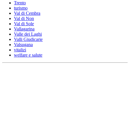
Trento
turismo
Val di Cembra
Val di Non
Val di Sole
Vallagarina
Valle dei Laghi
Valli Giudicarie
Valsugana
vitalizi
welfare e salute