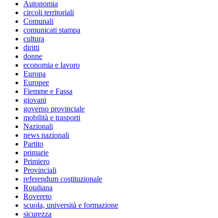
Autonomia
circoli territoriali
Comunali
comunicati stampa
cultura
diritti
donne
economia e lavoro
Europa
Europee
Fiemme e Fassa
giovani
governo provinciale
mobilità e trasporti
Nazionali
news nazionali
Partito
primarie
Primiero
Provinciali
referendum costituzionale
Rotaliana
Rovereto
scuola, università e formazione
sicurezza