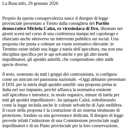
La Buse.info, 29 gennaio 2026
Proprio da questa consapevolezza nasce il disegno di legge
provinciale presentato a Trento dalla consigliera del
Partito
democratico Michela Calzà, ex vicesindaca di Dro
, illustrato nei
giorni scorsi nel corso di una conferenza stampa nel capoluogo e
rilanciato anche attraverso un intervento pubblico sui social. Una
proposta che punta a colmare un vuoto normativo rilevante: in
Trentino esiste infatti una legge a tutela dell’apicoltura, ma non una
disciplina specifica per le api selvatiche e per gli altri insetti
impollinatori, gli apoidei antofili, che comprendono oltre mille
specie diverse.
Il testo, sostenuto da tutti i gruppi del centrosinistra, si configura
come un unicum nel panorama nazionale. «Oggi abbiamo presentato
il DDL per la tutela degli apoidei antofili: una proposta prima in
Italia nel suo impianto, perché affianca la normativa esistente
sull’apicoltura e introduce, in modo organico, misure di tutela per
tutti gli apoidei impollinatori», ha spiegato Calzà, sottolineando
come la legge includa anche le colonie selvatiche di Apis mellifera.
Il cuore della proposta è la costruzione di un sistema strutturato di
protezione, fondato su una governance dedicata. Il disegno di legge
prevede infatti l’istituzione di una Commissione provinciale sugli
impollinatori e di un Piano provinciale per la loro conservazione,