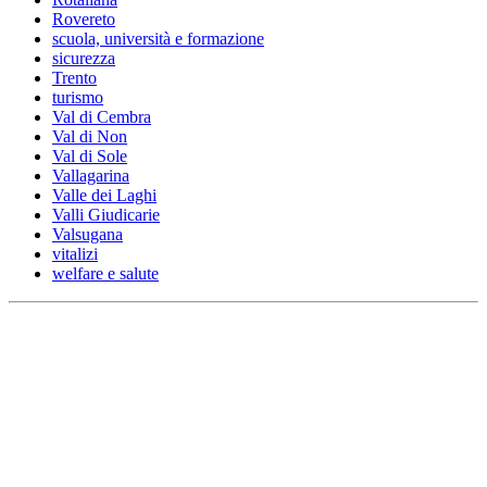
Rovereto
scuola, università e formazione
sicurezza
Trento
turismo
Val di Cembra
Val di Non
Val di Sole
Vallagarina
Valle dei Laghi
Valli Giudicarie
Valsugana
vitalizi
welfare e salute