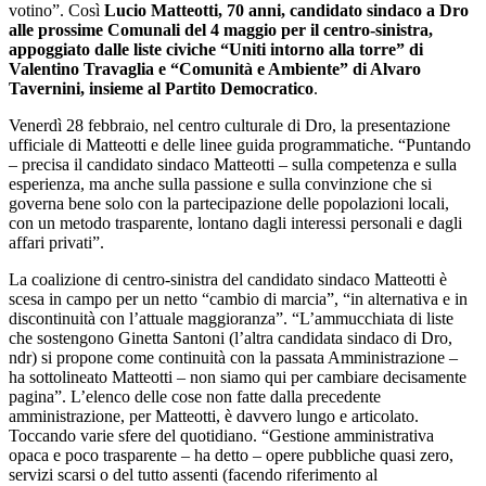
votino”. Così
Lucio Matteotti, 70 anni, candidato sindaco a Dro
alle prossime Comunali del 4 maggio per il centro-sinistra,
appoggiato dalle liste civiche “Uniti intorno alla torre” di
Valentino Travaglia e “Comunità e Ambiente” di Alvaro
Tavernini, insieme al Partito Democratico
.
Venerdì 28 febbraio, nel centro culturale di Dro, la presentazione
ufficiale di Matteotti e delle linee guida programmatiche. “Puntando
– precisa il candidato sindaco Matteotti – sulla competenza e sulla
esperienza, ma anche sulla passione e sulla convinzione che si
governa bene solo con la partecipazione delle popolazioni locali,
con un metodo trasparente, lontano dagli interessi personali e dagli
affari privati”.
La coalizione di centro-sinistra del candidato sindaco Matteotti è
scesa in campo per un netto “cambio di marcia”, “in alternativa e in
discontinuità con l’attuale maggioranza”. “L’ammucchiata di liste
che sostengono Ginetta Santoni (l’altra candidata sindaco di Dro,
ndr) si propone come continuità con la passata Amministrazione –
ha sottolineato Matteotti – non siamo qui per cambiare decisamente
pagina”. L’elenco delle cose non fatte dalla precedente
amministrazione, per Matteotti, è davvero lungo e articolato.
Toccando varie sfere del quotidiano. “Gestione amministrativa
opaca e poco trasparente – ha detto – opere pubbliche quasi zero,
servizi scarsi o del tutto assenti (facendo riferimento al