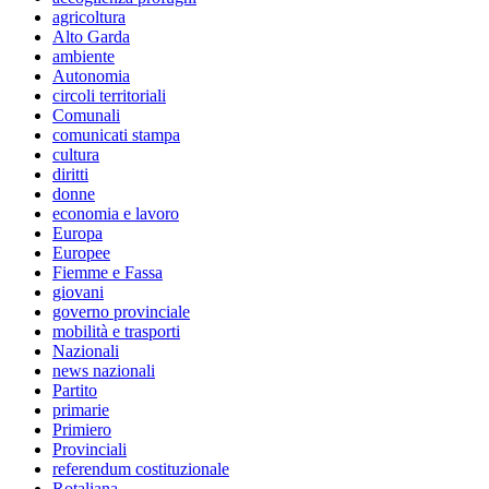
agricoltura
Alto Garda
ambiente
Autonomia
circoli territoriali
Comunali
comunicati stampa
cultura
diritti
donne
economia e lavoro
Europa
Europee
Fiemme e Fassa
giovani
governo provinciale
mobilità e trasporti
Nazionali
news nazionali
Partito
primarie
Primiero
Provinciali
referendum costituzionale
Rotaliana