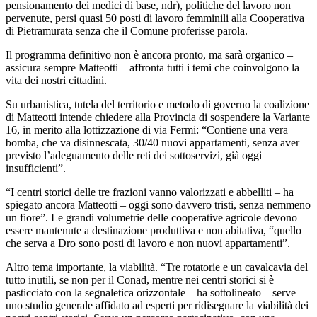
pensionamento dei medici di base, ndr), politiche del lavoro non
pervenute, persi quasi 50 posti di lavoro femminili alla Cooperativa
di Pietramurata senza che il Comune proferisse parola.
Il programma definitivo non è ancora pronto, ma sarà organico –
assicura sempre Matteotti – affronta tutti i temi che coinvolgono la
vita dei nostri cittadini.
Su urbanistica, tutela del territorio e metodo di governo la coalizione
di Matteotti intende chiedere alla Provincia di sospendere la Variante
16, in merito alla lottizzazione di via Fermi: “Contiene una vera
bomba, che va disinnescata, 30/40 nuovi appartamenti, senza aver
previsto l’adeguamento delle reti dei sottoservizi, già oggi
insufficienti”.
“I centri storici delle tre frazioni vanno valorizzati e abbelliti – ha
spiegato ancora Matteotti – oggi sono davvero tristi, senza nemmeno
un fiore”. Le grandi volumetrie delle cooperative agricole devono
essere mantenute a destinazione produttiva e non abitativa, “quello
che serva a Dro sono posti di lavoro e non nuovi appartamenti”.
Altro tema importante, la viabilità. “Tre rotatorie e un cavalcavia del
tutto inutili, se non per il Conad, mentre nei centri storici si è
pasticciato con la segnaletica orizzontale – ha sottolineato – serve
uno studio generale affidato ad esperti per ridisegnare la viabilità dei