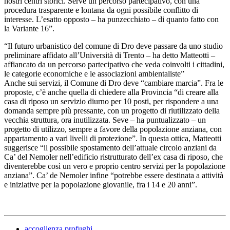
nostri centri storici. Serve un percorso partecipativo, con una
procedura trasparente e lontana da ogni possibile conflitto di
interesse. L’esatto opposto – ha punzecchiato – di quanto fatto con
la Variante 16”.
“Il futuro urbanistico del comune di Dro deve passare da uno studio
preliminare affidato all’Università di Trento – ha detto Matteotti –
affiancato da un percorso partecipativo che veda coinvolti i cittadini,
le categorie economiche e le associazioni ambientaliste”
Anche sui servizi, il Comune di Dro deve “cambiare marcia”. Fra le
proposte, c’è anche quella di chiedere alla Provincia “di creare alla
casa di riposo un servizio diurno per 10 posti, per rispondere a una
domanda sempre più pressante, con un progetto di riutilizzato della
vecchia struttura, ora inutilizzata. Seve – ha puntualizzato – un
progetto di utilizzo, sempre a favore della popolazione anziana, con
appartamento a vari livelli di protezione”. In questa ottica, Matteotti
suggerisce “il possibile spostamento dell’attuale circolo anziani da
Ca’ del Nemoler nell’edificio ristrutturato dell’ex casa di riposo, che
diventerebbe così un vero e proprio centro servizi per la popolazione
anziana”. Ca’ de Nemoler infine “potrebbe essere destinata a attività
e iniziative per la popolazione giovanile, fra i 14 e 20 anni”.
accoglienza profughi