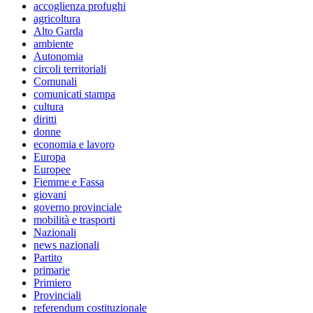
accoglienza profughi
agricoltura
Alto Garda
ambiente
Autonomia
circoli territoriali
Comunali
comunicati stampa
cultura
diritti
donne
economia e lavoro
Europa
Europee
Fiemme e Fassa
giovani
governo provinciale
mobilità e trasporti
Nazionali
news nazionali
Partito
primarie
Primiero
Provinciali
referendum costituzionale