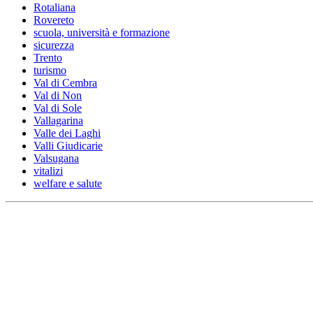
Rotaliana
Rovereto
scuola, università e formazione
sicurezza
Trento
turismo
Val di Cembra
Val di Non
Val di Sole
Vallagarina
Valle dei Laghi
Valli Giudicarie
Valsugana
vitalizi
welfare e salute