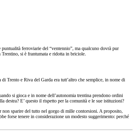
le puntualità ferroviarie del “ventennio”, ma qualcuno dovrà pur
rentino, si è frantumata e ridotta in briciole.
va di Trento e Riva del Garda era tutt’altro che semplice, in nome di
e quando si gioca e in nome dell’autonomia trentina prendono ordini
 destra? E’ questo il rispetto per la comunità e le sue istituzioni?
 non sparire del tutto nel gorgo di mille contorsioni. A proposito,
rebbe forse tenere in considerazione un modesto suggerimento: perché