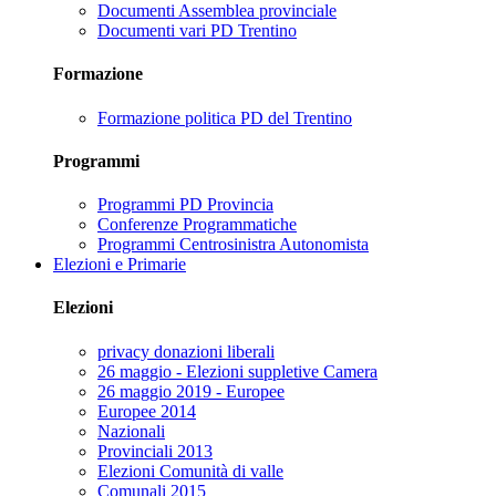
Documenti Assemblea provinciale
Documenti vari PD Trentino
Formazione
Formazione politica PD del Trentino
Programmi
Programmi PD Provincia
Conferenze Programmatiche
Programmi Centrosinistra Autonomista
Elezioni e Primarie
Elezioni
privacy donazioni liberali
26 maggio - Elezioni suppletive Camera
26 maggio 2019 - Europee
Europee 2014
Nazionali
Provinciali 2013
Elezioni Comunità di valle
Comunali 2015