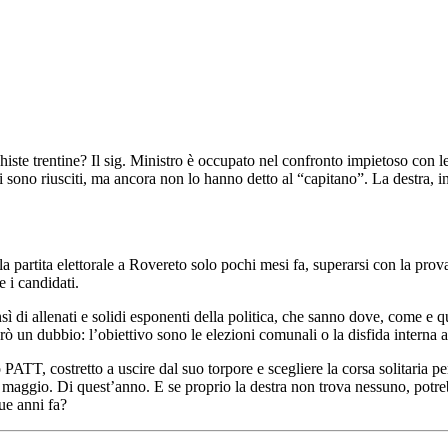
histe trentine? Il sig. Ministro è occupato nel confronto impietoso con 
sono riusciti, ma ancora non lo hanno detto al “capitano”. La destra, in T
a la partita elettorale a Rovereto solo pochi mesi fa, superarsi con la pro
e i candidati.
ensì di allenati e solidi esponenti della politica, che sanno dove, come 
n dubbio: l’obiettivo sono le elezioni comunali o la disfida interna alla
ATT, costretto a uscire dal suo torpore e scegliere la corsa solitaria per
4 maggio. Di quest’anno. E se proprio la destra non trova nessuno, pot
ue anni fa?