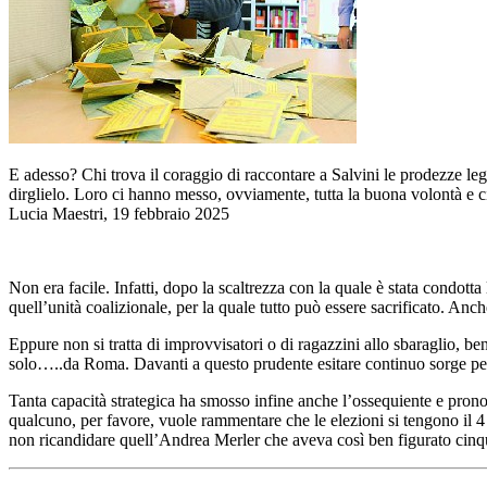
E adesso? Chi trova il coraggio di raccontare a Salvini le prodezze leg
dirglielo. Loro ci hanno messo, ovviamente, tutta la buona volontà e ci 
Lucia Maestri, 19 febbraio 2025
Non era facile. Infatti, dopo la scaltrezza con la quale è stata condott
quell’unità coalizionale, per la quale tutto può essere sacrificato. Anch
Eppure non si tratta di improvvisatori o di ragazzini allo sbaraglio, b
solo…..da Roma. Davanti a questo prudente esitare continuo sorge però u
Tanta capacità strategica ha smosso infine anche l’ossequiente e prono P
qualcuno, per favore, vuole rammentare che le elezioni si tengono il 
non ricandidare quell’Andrea Merler che aveva così ben figurato cinq