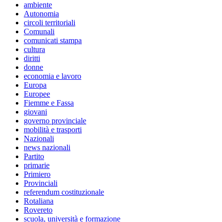
ambiente
Autonomia
circoli territoriali
Comunali
comunicati stampa
cultura
diritti
donne
economia e lavoro
Europa
Europee
Fiemme e Fassa
giovani
governo provinciale
mobilità e trasporti
Nazionali
news nazionali
Partito
primarie
Primiero
Provinciali
referendum costituzionale
Rotaliana
Rovereto
scuola, università e formazione