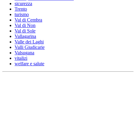
sicurezza
Trento
turismo
Val di Cembra
Val di Non
Val di Sole
Vallagarina
Valle dei Laghi
Valli Giudicarie
Valsugana
vitalizi
welfare e salute