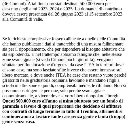
(36 Comuni). A tal fine sono stati destinati 500.000 euro per
ciascuno degli anni 2023, 2024 e 2025. La domanda di contributo
doveva essere presentata dal 26 giugno 2023 al 15 settembre 2023
alla Comunità di valle.
Se le richieste complessive fossero allineate a quelle delle Comunità
che hanno pubblicato i dati si tratterebbe di una misura fallimentare
sia per il ripopolamento, che per rispondere al bisogno abitativo che
sta esplodendo. E nel frattempo abbiamo famiglie che, nelle stesse
zone svantaggiate (si veda Cimone pochi giorni fa), vengono
sfrattate per fine locazione d'urgenza da case ITEA in territori dove
ci sono case, ma sono lasciate sfitte invece che essere immesse sul
libero mercato, e dove anche ITEA ha case che restano vuote perché
gli iscritti nella graduatoria ordinaria lavorano e mandano i figli a
scuola in altre zone e quindi, comprensibilmente, le rifiutano. Non si
possono costringere le persone, solo perché svantaggiate
economicamente, a vivere dove si vorrebbero ripopolare i borghi.
Questi 500.000 euro all'anno si usino piuttosto per un fondo di
garanzia a favore di quei proprietari che decidono di affittare
con contratti di lungo termine in tutto il Trentino, altrimenti si
continueranno a lasciare tante case senza gente e tanta (troppa)
gente senza casa.