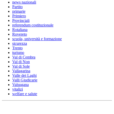
news nazionali
Partito
primarie
Primiero
Provinciali
referendum costituzionale
Rotaliana
Rovereto
scuola, università e formazione
sicurezza
Trento
turismo
Val di Cembra
Val di Non
Val di Sole
Vallagarina
Valle dei Laghi
Valli Giudicarie
Valsugana
vitalizi
welfare e salute