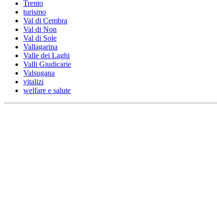
Trento
turismo
Val di Cembra
Val di Non
Val di Sole
Vallagarina
Valle dei Laghi
Valli Giudicarie
Valsugana
vitalizi
welfare e salute