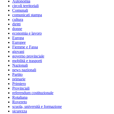
Autonomia
circoli territoriali
Comunali
comunicati stampa
cultura
diritti
donne
economia e lavoro
Europa
Europee
Fiemme e Fassa
giovani
governo provinciale
mobilità e trasporti
Nazionali
news nazionali
Partito
primarie
Primiero
Provinciali
referendum costituzionale
Rotaliana
Rovereto
scuola, università e formazione
sicurezza