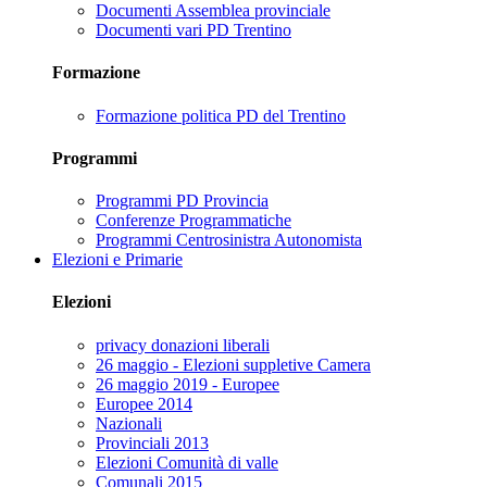
Documenti Assemblea provinciale
Documenti vari PD Trentino
Formazione
Formazione politica PD del Trentino
Programmi
Programmi PD Provincia
Conferenze Programmatiche
Programmi Centrosinistra Autonomista
Elezioni e Primarie
Elezioni
privacy donazioni liberali
26 maggio - Elezioni suppletive Camera
26 maggio 2019 - Europee
Europee 2014
Nazionali
Provinciali 2013
Elezioni Comunità di valle
Comunali 2015