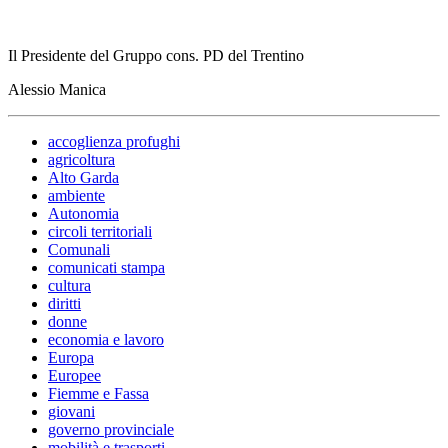
Il Presidente del Gruppo cons. PD del Trentino
Alessio Manica
accoglienza profughi
agricoltura
Alto Garda
ambiente
Autonomia
circoli territoriali
Comunali
comunicati stampa
cultura
diritti
donne
economia e lavoro
Europa
Europee
Fiemme e Fassa
giovani
governo provinciale
mobilità e trasporti