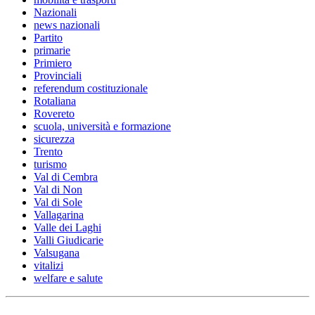
Nazionali
news nazionali
Partito
primarie
Primiero
Provinciali
referendum costituzionale
Rotaliana
Rovereto
scuola, università e formazione
sicurezza
Trento
turismo
Val di Cembra
Val di Non
Val di Sole
Vallagarina
Valle dei Laghi
Valli Giudicarie
Valsugana
vitalizi
welfare e salute