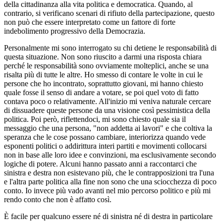
della cittadinanza alla vita politica e democratica. Quando, al
contrario, si verificano scenari di rifiuto della partecipazione, questo
non può che essere interpretato come un fattore di forte
indebolimento progressivo della Democrazia.
Personalmente mi sono interrogato su chi detiene le responsabilità di
questa situazione. Non sono riuscito a darmi una risposta chiara
perché le responsabilità sono ovviamente molteplici, anche se una
risalta più di tutte le altre. Ho smesso di contare le volte in cui le
persone che ho incontrato, soprattutto giovani, mi hanno chiesto
quale fosse il senso di andare a votare, se poi quel voto di fatto
contava poco o relativamente. All'inizio mi veniva naturale cercare
di dissuadere queste persone da una visione così pessimistica della
politica. Poi però, riflettendoci, mi sono chiesto quale sia il
messaggio che una persona, "non addetta ai lavori" e che coltiva la
speranza che le cose possano cambiare, interiorizza quando vede
esponenti politici o addirittura interi partiti e movimenti collocarsi
non in base alle loro idee e convinzioni, ma esclusivamente secondo
logiche di potere. Alcuni hanno passato anni a raccontarci che
sinistra e destra non esistevano più, che le contrapposizioni tra l'una
e l'altra parte politica alla fine non sono che una sciocchezza di poco
conto. Io invece più vado avanti nel mio percorso politico e più mi
rendo conto che non è affatto così.
È facile per qualcuno essere né di sinistra né di destra in particolare