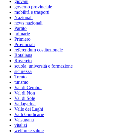
giovani
governo provinciale
mobilità e trasporti
Nazionali
news nazionali
Partito
primarie
Primiero
Provinciali
referendum costituzionale
Rotaliana
Rovereto
scuola, università e formazione
sicurezza
Trento
turismo
Val di Cembra
Val di Non
Val di Sole
Vallagarina
Valle dei Laghi
Valli Giudicarie
Valsugana
vitalizi
welfare e salute