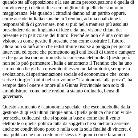
quando sta all'opposizione e la sua unica preoccupazione è quella di
convincere gli elettori di essere migliore di quelli che stanno in
maggioranza. Ma quando i cittadini danno ad un partito oppure,
come accade in Italia e anche in Trentino, ad una coalizione la
responsabilità di governare, non si può nella maniera più assoluta
prescindere da un impianto di idee e da una visione chiara del
presente e in particolare del futuro. Perché se non c'è una comune
visione su come gestire il presente e su come costruire il futuro,
allora non si farà altro che redistribuire risorse a pioggia per piccoli
interventi ed opere che permettono agli enti locali di tirare a campare
e che garantiscono un immediato consenso elettorale. Questo però
non se lo può permettere l'Italia e tantomeno il Trentino che ha uno
strumento che gli ha consentito di essere un laboratorio, sempre in
evoluzione, di sperimentazione sociale ed economica e che, come
scrive Giorgio Tonini nel suo volume "L'autonomia alla prova", ha
sempre dato l'onere e onore alla Giunta Provinciale non solo di
amministrare, come nelle regioni a statuto ordinario, bensì di
governare.
Questo strumento è l'autonomia speciale, che esce indebolita dalla
gestione di questi ultimi cinque anni. Quella politica che non vuole
per scelta collocarsi, che si sposta in base a come tira il vento
elettorale o quella politica fatta da soggetti che si mettono assieme
anche se condividono poco o nulla con la sola finalità di vincere, è
una politica che non crede in sé stessa. E quindi come faranno i