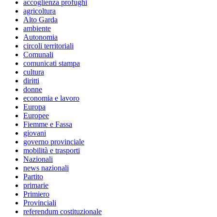
accoglienza profughi
agricoltura
Alto Garda
ambiente
Autonomia
circoli territoriali
Comunali
comunicati stampa
cultura
diritti
donne
economia e lavoro
Europa
Europee
Fiemme e Fassa
giovani
governo provinciale
mobilità e trasporti
Nazionali
news nazionali
Partito
primarie
Primiero
Provinciali
referendum costituzionale