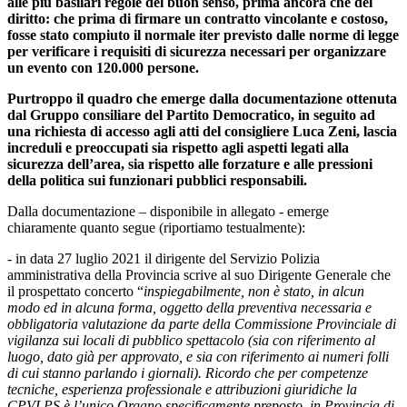
alle più basilari regole del buon senso, prima ancora che del
diritto: che prima di firmare un contratto vincolante e costoso,
fosse stato compiuto il normale iter previsto dalle norme di legge
per verificare i requisiti di sicurezza necessari per organizzare
un evento con 120.000 persone.
Purtroppo il quadro che emerge dalla documentazione ottenuta
dal Gruppo consiliare del Partito Democratico, in seguito ad
una richiesta di accesso agli atti del consigliere Luca Zeni, lascia
increduli e preoccupati sia rispetto agli aspetti legati alla
sicurezza dell’area, sia rispetto alle forzature e alle pressioni
della politica sui funzionari pubblici responsabili.
Dalla documentazione – disponibile in allegato - emerge
chiaramente quanto segue (riportiamo testualmente):
- in data 27 luglio 2021 il dirigente del Servizio Polizia
amministrativa della Provincia scrive al suo Dirigente Generale che
il prospettato concerto “
inspiegabilmente, non è stato, in alcun
modo ed in alcuna forma, oggetto della preventiva necessaria e
obbligatoria valutazione da parte della Commissione Provinciale di
vigilanza sui locali di pubblico spettacolo (sia con riferimento al
luogo, dato già per approvato, e sia con riferimento ai numeri folli
di cui stanno parlando i giornali). Ricordo che per competenze
tecniche, esperienza professionale e attribuzioni giuridiche la
CPVLPS è l’unico Organo specificamente preposto, in Provincia di