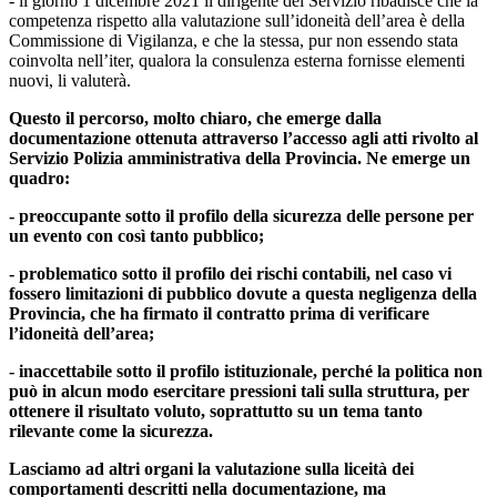
- il giorno 1 dicembre 2021 il dirigente del Servizio ribadisce che la
competenza rispetto alla valutazione sull’idoneità dell’area è della
Commissione di Vigilanza, e che la stessa, pur non essendo stata
coinvolta nell’iter, qualora la consulenza esterna fornisse elementi
nuovi, li valuterà.
Questo il percorso, molto chiaro, che emerge dalla
documentazione ottenuta attraverso l’accesso agli atti rivolto al
Servizio Polizia amministrativa della Provincia. Ne emerge un
quadro:
- preoccupante sotto il profilo della sicurezza delle persone per
un evento con così tanto pubblico;
- problematico sotto il profilo dei rischi contabili, nel caso vi
fossero limitazioni di pubblico dovute a questa negligenza della
Provincia, che ha firmato il contratto prima di verificare
l’idoneità dell’area;
- inaccettabile sotto il profilo istituzionale, perché la politica non
può in alcun modo esercitare pressioni tali sulla struttura, per
ottenere il risultato voluto, soprattutto su un tema tanto
rilevante come la sicurezza.
Lasciamo ad altri organi la valutazione sulla liceità dei
comportamenti descritti nella documentazione, ma