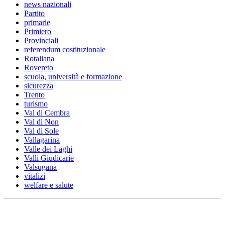
news nazionali
Partito
primarie
Primiero
Provinciali
referendum costituzionale
Rotaliana
Rovereto
scuola, università e formazione
sicurezza
Trento
turismo
Val di Cembra
Val di Non
Val di Sole
Vallagarina
Valle dei Laghi
Valli Giudicarie
Valsugana
vitalizi
welfare e salute