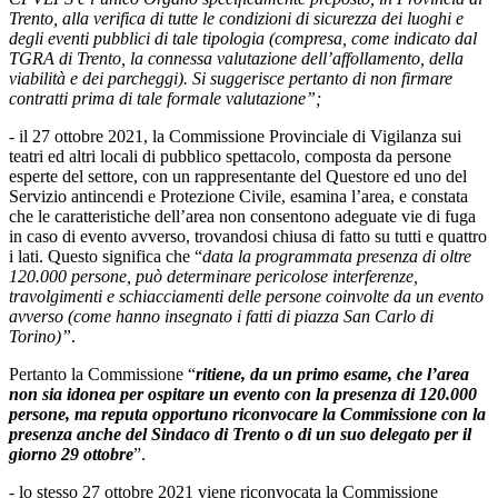
Trento, alla verifica di tutte le condizioni di sicurezza dei luoghi e
degli eventi pubblici di tale tipologia (compresa, come indicato dal
TGRA di Trento, la connessa valutazione dell’affollamento, della
viabilità e dei parcheggi). Si suggerisce pertanto di non firmare
contratti prima di tale formale valutazione”;
- il 27 ottobre 2021, la Commissione Provinciale di Vigilanza sui
teatri ed altri locali di pubblico spettacolo, composta da persone
esperte del settore, con un rappresentante del Questore ed uno del
Servizio antincendi e Protezione Civile, esamina l’area, e constata
che le caratteristiche dell’area non consentono adeguate vie di fuga
in caso di evento avverso, trovandosi chiusa di fatto su tutti e quattro
i lati. Questo significa che “
data la programmata presenza di oltre
120.000 persone, può determinare pericolose interferenze,
travolgimenti e schiacciamenti delle persone coinvolte da un evento
avverso (come hanno insegnato i fatti di piazza San Carlo di
Torino)”
.
Pertanto la Commissione “
ritiene, da un primo esame, che l’area
non sia idonea per ospitare un evento con la presenza di 120.000
persone, ma reputa opportuno riconvocare la Commissione con la
presenza anche del Sindaco di Trento o di un suo delegato per il
giorno 29 ottobre
”.
- lo stesso 27 ottobre 2021 viene riconvocata la Commissione