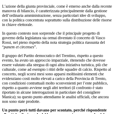
L’azione della giunta provinciale, come è emerso anche dalla recente
manovra di bilancio, è caratterizzata principalmente dalla gestione
dell’ordinaria amministrazione, senza particolari idee di sviluppo,
con la politica concentrata soprattutto sulla distribuzione delle risorse
in chiave elettorale.
In questo contesto non sorprende che il principale progetto di
governo della legislatura sia ormai diventato il concerto di Vasco
Rossi, nel pieno rispetto della nota strategia politica riassunta del
“
panem et circenses
”.
Il gruppo del Partito democratico del Trentino, rispetto a questo
evento, ha avuto un approccio imparziale, ritenendo che dovesse
essere valutato alla stregua di ogni altra iniziativa turistica, più che
culturale, come ad esempio i ritiri delle squadre di calcio. Rispetto al
concerto, negli scorsi mesi sono apparsi moltissimi elementi che
evidenziano costi molto elevati a carico della Provincia di Trento,
con condizioni contrattuali molto sconvenienti per l’ente pubblico,
rispetto a quanto avviene negli altri territori (il confronto è stato
riportato in alcune interrogazioni in particolare del consigliere
Manica); su questo punto attendiamo le analisi ufficiali, che ancora
non sono state prodotte.
Un punto però tutti davano per scontato, perché rispondente