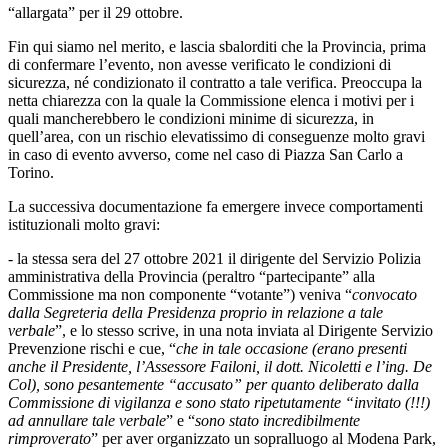
“allargata” per il 29 ottobre.
Fin qui siamo nel merito, e lascia sbalorditi che la Provincia, prima
di confermare l’evento, non avesse verificato le condizioni di
sicurezza, né condizionato il contratto a tale verifica. Preoccupa la
netta chiarezza con la quale la Commissione elenca i motivi per i
quali mancherebbero le condizioni minime di sicurezza, in
quell’area, con un rischio elevatissimo di conseguenze molto gravi
in caso di evento avverso, come nel caso di Piazza San Carlo a
Torino.
La successiva documentazione fa emergere invece comportamenti
istituzionali molto gravi:
- la stessa sera del 27 ottobre 2021 il dirigente del Servizio Polizia
amministrativa della Provincia (peraltro “partecipante” alla
Commissione ma non componente “votante”) veniva “
convocato
dalla Segreteria della Presidenza proprio in relazione a tale
verbale
”, e lo stesso scrive, in una nota inviata al Dirigente Servizio
Prevenzione rischi e cue, “
che in tale occasione (erano presenti
anche il Presidente, l’Assessore Failoni, il dott. Nicoletti e l’ing. De
Col), sono pesantemente “accusato” per quanto deliberato dalla
Commissione di vigilanza e sono stato ripetutamente “invitato (!!!)
ad annullare tale verbale
” e “
sono stato incredibilmente
rimproverato
” per aver organizzato un sopralluogo al Modena Park,