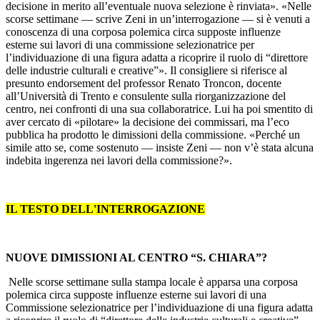
decisione in merito all’eventuale nuova selezione è rinviata». «Nelle
scorse settimane — scrive Zeni in un’interrogazione — si è venuti a
conoscenza di una corposa polemica circa supposte influenze
esterne sui lavori di una commissione selezionatrice per
l’individuazione di una figura adatta a ricoprire il ruolo di “direttore
delle industrie culturali e creative”». Il consigliere si riferisce al
presunto endorsement del professor Renato Troncon, docente
all’Università di Trento e consulente sulla riorganizzazione del
centro, nei confronti di una sua collaboratrice. Lui ha poi smentito di
aver cercato di «pilotare» la decisione dei commissari, ma l’eco
pubblica ha prodotto le dimissioni della commissione. «Perché un
simile atto se, come sostenuto — insiste Zeni — non v’è stata alcuna
indebita ingerenza nei lavori della commissione?».
IL TESTO DELL'INTERROGAZIONE
NUOVE DIMISSIONI AL CENTRO “S. CHIARA”?
Nelle scorse settimane sulla stampa locale è apparsa una corposa
polemica circa supposte influenze esterne sui lavori di una
Commissione selezionatrice per l’individuazione di una figura adatta