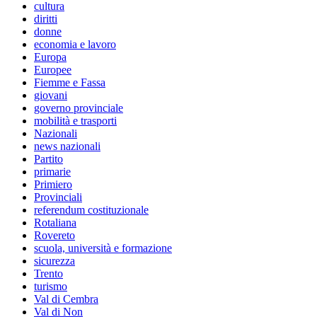
cultura
diritti
donne
economia e lavoro
Europa
Europee
Fiemme e Fassa
giovani
governo provinciale
mobilità e trasporti
Nazionali
news nazionali
Partito
primarie
Primiero
Provinciali
referendum costituzionale
Rotaliana
Rovereto
scuola, università e formazione
sicurezza
Trento
turismo
Val di Cembra
Val di Non