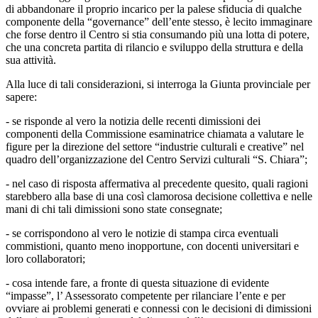
di abbandonare il proprio incarico per la palese sfiducia di qualche
componente della “governance” dell’ente stesso, è lecito immaginare
che forse dentro il Centro si stia consumando più una lotta di potere,
che una concreta partita di rilancio e sviluppo della struttura e della
sua attività.
Alla luce di tali considerazioni, si interroga la Giunta provinciale per
sapere:
- se risponde al vero la notizia delle recenti dimissioni dei
componenti della Commissione esaminatrice chiamata a valutare le
figure per la direzione del settore “industrie culturali e creative” nel
quadro dell’organizzazione del Centro Servizi culturali “S. Chiara”;
- nel caso di risposta affermativa al precedente quesito, quali ragioni
starebbero alla base di una così clamorosa decisione collettiva e nelle
mani di chi tali dimissioni sono state consegnate;
- se corrispondono al vero le notizie di stampa circa eventuali
commistioni, quanto meno inopportune, con docenti universitari e
loro collaboratori;
- cosa intende fare, a fronte di questa situazione di evidente
“impasse”, l’ Assessorato competente per rilanciare l’ente e per
ovviare ai problemi generati e connessi con le decisioni di dimissioni