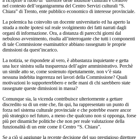
a ricoprire il ruolo di “direttore delle industrie culturali e creative”
nel contesto dell’organigramma del Centro Servizi culturali “S.
Chiara” di Trento, ente pubblico economico di interesse provinciale.
La polemica ha coinvolto un docente universitario ed ha aperto la
strada a molte ipotesi sul reale svolgimento dei fatti narrati dagli
organi di informazione. Ora, a distanza di parecchi giorni dal
nebuloso avvenimento, risulta all’interrogante che tutti i componenti
di tale Commissione esaminatrice abbiano rassegnato le proprie
dimissioni da quest’incarico.
La notizia, se rispondete al vero, è abbastanza inquietante e getta
una luce sinistra sulla trasparenza dell’agire amministrativo. Perchè
un simile atto se, come sostenuto ripetutamente, non v’è stata
nessuna indebita ingerenza nei lavori della Commissione? Quali
motivazioni lo supporterebbero e nelle mani di chi sarebbero state
rassegnate queste dimissioni in massa?
Comunque sia, la vicenda contribuisce ulteriormente a gettare
discredito su di un ente che, fin qui, ha rappresentato un punto di
forza nel sistema culturale provinciale e che potrebbe essere ancor
più strategico nel futuro, a meno che qualcuno non si opponga, forse
più per dinamiche politiche che non per reale valutazione della
funzionalità di un ente come il Centro “S. Chiara”.
Se a ciò si aggiunge la recente decisione del suo prestigioso direttore