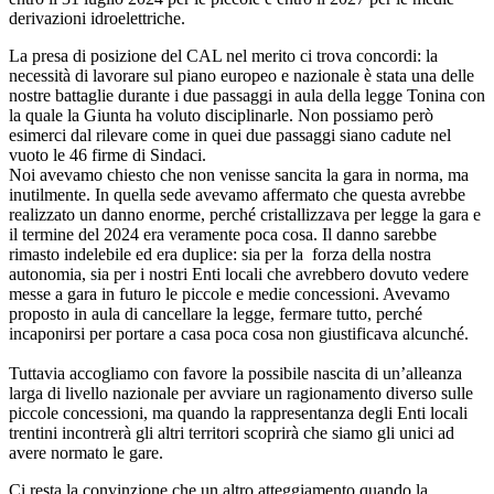
derivazioni idroelettriche.
La presa di posizione del CAL nel merito ci trova concordi: la
necessità di lavorare sul piano europeo e nazionale è stata una delle
nostre battaglie durante i due passaggi in aula della legge Tonina con
la quale la Giunta ha voluto disciplinarle. Non possiamo però
esimerci dal rilevare come in quei due passaggi siano cadute nel
vuoto le 46 firme di Sindaci.
Noi avevamo chiesto che non venisse sancita la gara in norma, ma
inutilmente. In quella sede avevamo affermato che questa avrebbe
realizzato un danno enorme, perché cristallizzava per legge la gara e
il termine del 2024 era veramente poca cosa. Il danno sarebbe
rimasto indelebile ed era duplice: sia per la forza della nostra
autonomia, sia per i nostri Enti locali che avrebbero dovuto vedere
messe a gara in futuro le piccole e medie concessioni. Avevamo
proposto in aula di cancellare la legge, fermare tutto, perché
incaponirsi per portare a casa poca cosa non giustificava alcunché.
Tuttavia accogliamo con favore la possibile nascita di un’alleanza
larga di livello nazionale per avviare un ragionamento diverso sulle
piccole concessioni, ma quando la rappresentanza degli Enti locali
trentini incontrerà gli altri territori scoprirà che siamo gli unici ad
avere normato le gare.
Ci resta la convinzione che un altro atteggiamento quando la