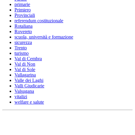
primarie
Primiero
Provinciali
referendum costituzionale
Rotaliana
Rovereto
scuola, università e formazione
sicurezza
Trento
turismo
Val di Cembra
Val di Non
Val di Sole
Vallagarina
Valle dei Laghi
Valli Giudicarie
Valsugana
vitalizi
welfare e salute