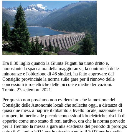
Era il 30 luglio quando la Giunta Fugatti ha tirato dritto e,
nonostante la spaccatura della maggioranza, la contrarietà delle
minoranze e l'obiezione di 46 sindaci, ha fatto approvare dal
Consiglio provinciale la norma sulle gare per il rinnovo delle
concessioni idroelettriche delle piccole e medie derivazioni.
Trento, 23 settembre 2021
Per questo non possiamo non evidenziare che la mozione del
Consiglio delle Autonomie locali che sollecita oggi, a distanza di
quasi due mesi, a riaprire il dibattito a livello locale, nazionale ed
europeo, in merito alle piccole concessioni idroelettriche, rischia di
apparire come uno scatto di reni tardivo, ora che la norma prevede
per il Trentino la messa a gara alla scadenza del periodo di proroga:
entro il 31 luglio 2024 per le piccole e entro il 2027 per le medie