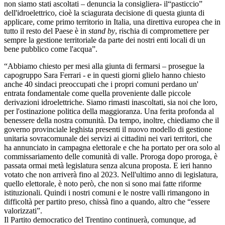
non siamo stati ascoltati – denuncia la consigliera- il“pasticcio”
dell'idroelettrico, cioè la sciagurata decisione di questa giunta di
applicare, come primo territorio in Italia, una direttiva europea che in
tutto il resto del Paese è in
stand by
, rischia di compromettere per
sempre la gestione territoriale da parte dei nostri enti locali di un
bene pubblico come l'acqua”.
“Abbiamo chiesto per mesi alla giunta di fermarsi – prosegue la
capogruppo Sara Ferrari - e in questi giorni glielo hanno chiesto
anche 40 sindaci preoccupati che i propri comuni perdano un'
entrata fondamentale come quella proveniente dalle piccole
derivazioni idroelettriche. Siamo rimasti inascoltati, sia noi che loro,
per l'ostinazione politica della maggioranza. Una ferita profonda al
benessere della nostra comunità. Da tempo, inoltre, chiediamo che il
governo provinciale leghista presenti il nuovo modello di gestione
unitaria sovracomunale dei servizi ai cittadini nei vari territori, che
ha annunciato in campagna elettorale e che ha portato per ora solo al
commissariamento delle comunità di valle. Proroga dopo proroga, è
passata ormai metà legislatura senza alcuna proposta. E ieri hanno
votato che non arriverà fino al 2023. Nell'ultimo anno di legislatura,
quello elettorale, è noto però, che non si sono mai fatte riforme
istituzionali. Quindi i nostri comuni e le nostre valli rimangono in
difficoltà per partito preso, chissà fino a quando, altro che “essere
valorizzati”.
Il Partito democratico del Trentino continuerà, comunque, ad