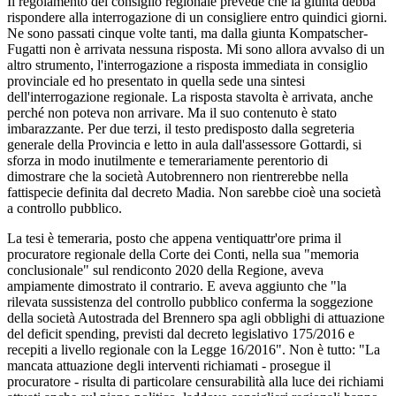
Il regolamento del consiglio regionale prevede che la giunta debba
rispondere alla interrogazione di un consigliere entro quindici giorni.
Ne sono passati cinque volte tanti, ma dalla giunta Kompatscher-
Fugatti non è arrivata nessuna risposta. Mi sono allora avvalso di un
altro strumento, l'interrogazione a risposta immediata in consiglio
provinciale ed ho presentato in quella sede una sintesi
dell'interrogazione regionale. La risposta stavolta è arrivata, anche
perché non poteva non arrivare. Ma il suo contenuto è stato
imbarazzante. Per due terzi, il testo predisposto dalla segreteria
generale della Provincia e letto in aula dall'assessore Gottardi, si
sforza in modo inutilmente e temerariamente perentorio di
dimostrare che la società Autobrennero non rientrerebbe nella
fattispecie definita dal decreto Madia. Non sarebbe cioè una società
a controllo pubblico.
La tesi è temeraria, posto che appena ventiquattr'ore prima il
procuratore regionale della Corte dei Conti, nella sua "memoria
conclusionale" sul rendiconto 2020 della Regione, aveva
ampiamente dimostrato il contrario. E aveva aggiunto che "la
rilevata sussistenza del controllo pubblico conferma la soggezione
della società Autostrada del Brennero spa agli obblighi di attuazione
del deficit spending, previsti dal decreto legislativo 175/2016 e
recepiti a livello regionale con la Legge 16/2016". Non è tutto: "La
mancata attuazione degli interventi richiamati - prosegue il
procuratore - risulta di particolare censurabilità alla luce dei richiami