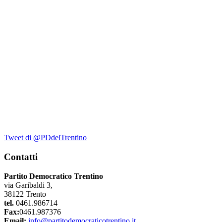
Tweet di @PDdelTrentino
Contatti
Partito Democratico Trentino
via Garibaldi 3,
38122 Trento
tel.
0461.986714
Fax:
0461.987376
Email:
info@partitodemocraticotrentino.it