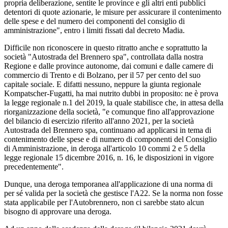
propria deliberazione, sentite le province e gli altri enti pubblici
detentori di quote azionarie, le misure per assicurare il contenimento
delle spese e del numero dei componenti del consiglio di
amministrazione", entro i limiti fissati dal decreto Madia.
Difficile non riconoscere in questo ritratto anche e soprattutto la
società "Autostrada del Brennero spa", controllata dalla nostra
Regione e dalle province autonome, dai comuni e dalle camere di
commercio di Trento e di Bolzano, per il 57 per cento del suo
capitale sociale. E difatti nessuno, neppure la giunta regionale
Kompatscher-Fugatti, ha mai nutrito dubbi in proposito: ne è prova
la legge regionale n.1 del 2019, la quale stabilisce che, in attesa della
riorganizzazione della società, "e comunque fino all'approvazione
del bilancio di esercizio riferito all'anno 2021, per la società
Autostrada del Brennero spa, continuano ad applicarsi in tema di
contenimento delle spese e di numero di componenti del Consiglio
di Amministrazione, in deroga all'articolo 10 commi 2 e 5 della
legge regionale 15 dicembre 2016, n. 16, le disposizioni in vigore
precedentemente".
Dunque, una deroga temporanea all'applicazione di una norma di
per sé valida per la società che gestisce l'A22. Se la norma non fosse
stata applicabile per l'Autobrennero, non ci sarebbe stato alcun
bisogno di approvare una deroga.