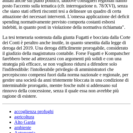
attuati anche sul piano politico, laddove consiglieri regionali hanno
posto l'accento sulla tematica (cfr. interrogazione n. 78/XVI), senza
che siano stati offerti riscontri tesi a delineare un quadro di certa
attuazione dei necessari interventi. L'omessa applicazione del deficit
spending normativamente previsto comporta costanti esborsi
indebiti, in quanto posti in violazione della normativa richiamata".
La tesi temeraria sostenuta dalla giunta Fugatti e bocciata dalla Corte
dei Conti è peraltro anche inutile, in quanto smentita dalla legge di
deroga del 2019. Una deroga difficilmente prorogabile, considerato
il giudizio della magistratura contabile. Forse Fugatti e Kompatscher
farebbero bene ad attrezzarsi con argomenti più solidi e con una
strategia più efficace, se non vogliono ridursi a difendere solo
l'indifendibile: l'intollerabile privilegio di amministratori che
percepiscono compensi fuori dalla norma nazionale e regionale, per
gestire una società da anni tristemente bloccata in una condizione di
interminabile prorogatio, mentre fosche nubi si addensano sul
rinnovo della concessione, senza il quale essa non avrebbe più
ragione di esistere.
accoglienza profughi
agricoltura
Alto Garda
ambiente
Autonomia