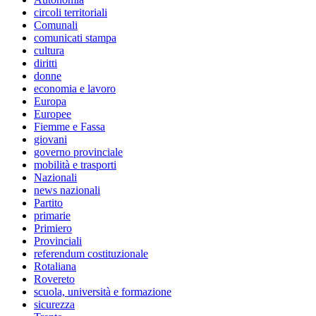
circoli territoriali
Comunali
comunicati stampa
cultura
diritti
donne
economia e lavoro
Europa
Europee
Fiemme e Fassa
giovani
governo provinciale
mobilità e trasporti
Nazionali
news nazionali
Partito
primarie
Primiero
Provinciali
referendum costituzionale
Rotaliana
Rovereto
scuola, università e formazione
sicurezza