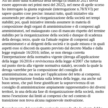
Ad un anno dalla scadenza della deroga (il bilancio 2021 dovrà
essere approvato nei primi mesi del 2022), nel mese di aprile scorso
ho interrogato la giunta regionale (interrogazione n.78/XVI) per
sapere quattro cose precise: innanzi tutto, quali iniziative stia
assumendo per attuare la riorganizzazione della società nei tempi
stabiliti; poi, quali iniziative intenda assumere in materia di
composizione degli organi di amministrazione e di compensi agli
amministratori, nel malaugurato caso di mancato rispetto del termine
stabilito per la riorganizzazione della società e dunque di scadenza
della deroga; terzo, quale sia l'attuale regime di compensi agli
amministratori e ai dirigenti della società e in quale misura e in quali
aspetti esso si discosti da quanto previsto dal decreto Madia e dalla
legge regionale 16/2016; infine, se non ritenga corretta
l'interpretazione della normativa vigente (deroga all'applicazione
della legge 16/2016 e reviviscenza della legge 4/2007 che tuttavia
sul punto rinvia alla vigente normativa statale), secondo la quale la
deroga varrebbe per la composizione del consiglio di
amministrazione, ma non per l'applicazione del tetto ai compensi.
Una interpretazione fondata sulla lettera della legge, ma anche sul
buon senso, che può forse giustificare la sopravvivenza di un
consiglio di amministrazione ampiamente rappresentativo dei diversi
territori, in una delicata fase di riorganizzazione della società, molto
meno l'esenzione dai limiti ai compensi che nel contesto di
transizione non trova alcuna ragionevole motivazione.